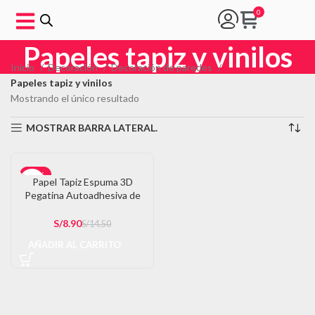
Papeles tapiz y vinilos
Inicio
Decoración
Decoración de paredes
Papeles tapiz y vinilos
Mostrando el único resultado
MOSTRAR BARRA LATERAL.
-39%
Papel Tapiz Espuma 3D
Pegatina Autoadhesiva de
Pared 77x70CM
S/
8.90
S/
14.50
AÑADIR AL CARRITO