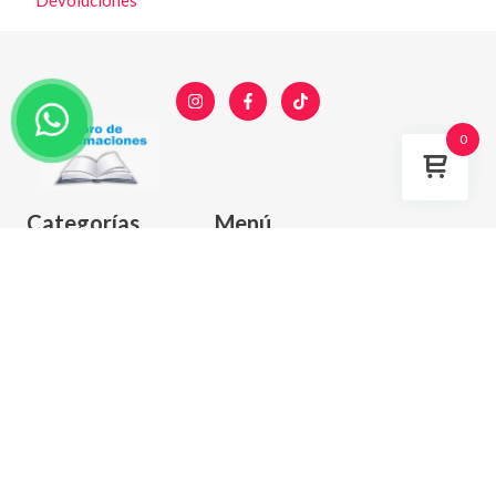
Devoluciones
0
Categorías
Menú
Cocina y Menaje
Inició
Muebles y organización
Tienda
Baño y Limpieza
Nosotros
Belleza y cuidado
Ventas al por mayor
Infantil
Preguntas Frecuentes
Otros
Aceptamos todos los Métodos de pago: