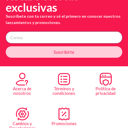
exclusivas
Suscríbete con tu correo y sé el primero en conocer nuestros
lanzamientos y promociones.
Suscribirte
Acerca de
Términos y
Política de
nosotros
condiciones
privacidad
Cambios y
Promociones