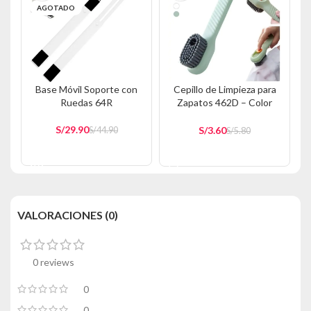
AGOTADO
Base Móvil Soporte con
Cepillo de Limpieza para
Ruedas 64R
Zapatos 462D – Color
Aleatorio
S/
29.90
S/
3.60
S/
44.90
S/
5.80
AÑADIR AL CARRITO
AÑADIR AL CARRITO
VALORACIONES (0)
0 reviews
0
0