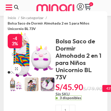
Inicio
Sin categorizar
Bolsa Saco de Dormir Almohada 2 en 1 para Niños
Unicornio BL 73V
-4
Bolsa Saco de
3%
Dormir
Almohada 2 en 1
para Niños
Unicornio BL
Click to enlarge
73V
S/
45.90
S/
79.90
43
Sin SKU
3 disponibles