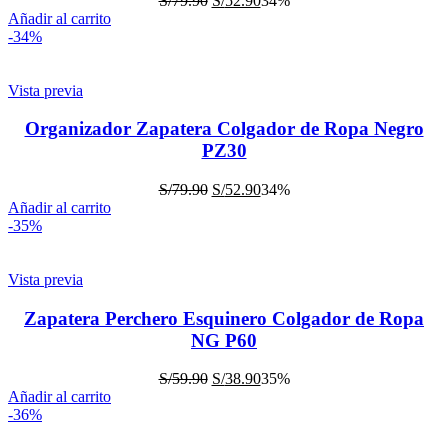
S/
79.90
S/
52.90
34%
Añadir al carrito
-34%
Vista previa
Organizador Zapatera Colgador de Ropa Negro
PZ30
S/
79.90
S/
52.90
34%
Añadir al carrito
-35%
Vista previa
Zapatera Perchero Esquinero Colgador de Ropa
NG P60
S/
59.90
S/
38.90
35%
Añadir al carrito
-36%