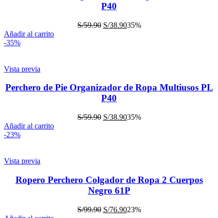
P40
S/
59.90
S/
38.90
35%
Añadir al carrito
-35%
Vista previa
Perchero de Pie Organizador de Ropa Multiusos PL
P40
S/
59.90
S/
38.90
35%
Añadir al carrito
-23%
Vista previa
Ropero Perchero Colgador de Ropa 2 Cuerpos
Negro 61P
S/
99.90
S/
76.90
23%