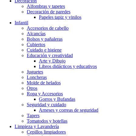
Decoración
Alfombras y tapetes
Decoración de paredes
Papeles tapiz y vinilos
Infantil
Accesorios de cabello
Alcancías
Bolsos y pañaleras
Cubiertos
Cuidado e higiene
Educación y creatividad
Arte y Dibujo
Libros didácticos y educativos
Juguetes
Loncheras
Molde de helados
Otros
Ropa y Accesorios
Gorros y Bufandas
Seguridad y cuidado
Arneses y correas de seguridad
Tapers
Tomatodos y botellas
Limpieza y Lavandería
Cepillos limpiadores