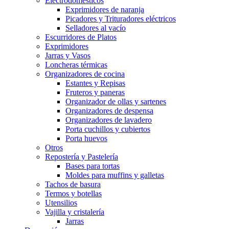
Electrodomésticos
Exprimidores de naranja
Picadores y Trituradores eléctricos
Selladores al vacío
Escurridores de Platos
Exprimidores
Jarras y Vasos
Loncheras térmicas
Organizadores de cocina
Estantes y Repisas
Fruteros y paneras
Organizador de ollas y sartenes
Organizadores de despensa
Organizadores de lavadero
Porta cuchillos y cubiertos
Porta huevos
Otros
Repostería y Pastelería
Bases para tortas
Moldes para muffins y galletas
Tachos de basura
Termos y botellas
Utensilios
Vajilla y cristalería
Jarras