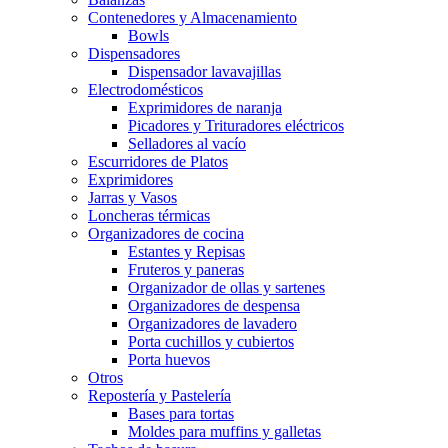
Contenedores y Almacenamiento
Bowls
Dispensadores
Dispensador lavavajillas
Electrodomésticos
Exprimidores de naranja
Picadores y Trituradores eléctricos
Selladores al vacío
Escurridores de Platos
Exprimidores
Jarras y Vasos
Loncheras térmicas
Organizadores de cocina
Estantes y Repisas
Fruteros y paneras
Organizador de ollas y sartenes
Organizadores de despensa
Organizadores de lavadero
Porta cuchillos y cubiertos
Porta huevos
Otros
Repostería y Pastelería
Bases para tortas
Moldes para muffins y galletas