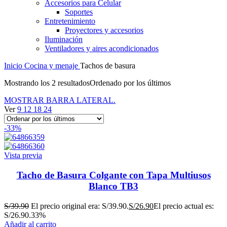
Accesorios para Celular
Soportes
Entretenimiento
Proyectores y accesorios
Iluminación
Ventiladores y aires acondicionados
Inicio
Cocina y menaje
Tachos de basura
Mostrando los 2 resultados
Ordenado por los últimos
MOSTRAR BARRA LATERAL.
Ver
9
12
18
24
-33%
Vista previa
Tacho de Basura Colgante con Tapa Multiusos
Blanco TB3
S/
39.90
El precio original era: S/39.90.
S/
26.90
El precio actual es:
S/26.90.
33%
Añadir al carrito