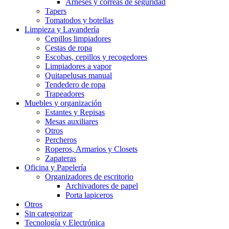
Arneses y correas de seguridad
Tapers
Tomatodos y botellas
Limpieza y Lavandería
Cepillos limpiadores
Cestas de ropa
Escobas, cepillos y recogedores
Limpiadores a vapor
Quitapelusas manual
Tendedero de ropa
Trapeadores
Muebles y organización
Estantes y Repisas
Mesas auxiliares
Otros
Percheros
Roperos, Armarios y Closets
Zapateras
Oficina y Papelería
Organizadores de escritorio
Archivadores de papel
Porta lapiceros
Otros
Sin categorizar
Tecnología y Electrónica