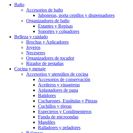
Baño
Accesorios de baño
Jaboneras, porta cepillos y dispensadores
Organizadores de baño
Estantes y Repisas
Soportes y colgadores
Belleza y cuidado
Brochas y Aplicadores
Joyeros
Neceseres
Organizadores de tocador
Rizador de pestañas
Cocina y menaje
Accesorios y utensilios de cocina
Accesorios de conservación
Aceiteros y vinagreras
Aplastadores de papa
Batidores
Cucharones, Espátulas y Pinzas
Cuchillos y tijeras
Especieros y Condimenteros
Funda de microondas
Mandiles
Ralladores y peladores
Balanzas