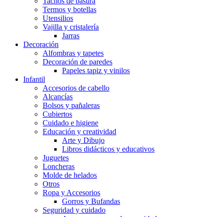
Tachos de basura
Termos y botellas
Utensilios
Vajilla y cristalería
Jarras
Decoración
Alfombras y tapetes
Decoración de paredes
Papeles tapiz y vinilos
Infantil
Accesorios de cabello
Alcancías
Bolsos y pañaleras
Cubiertos
Cuidado e higiene
Educación y creatividad
Arte y Dibujo
Libros didácticos y educativos
Juguetes
Loncheras
Molde de helados
Otros
Ropa y Accesorios
Gorros y Bufandas
Seguridad y cuidado