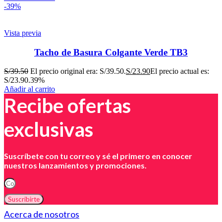
-39%
Vista previa
Tacho de Basura Colgante Verde TB3
S/
39.50
El precio original era: S/39.50.
S/
23.90
El precio actual es:
S/23.90.
39%
Añadir al carrito
Recibe ofertas
exclusivas
Suscríbete con tu correo y sé el primero en conocer
nuestros lanzamientos y promociones.
Suscribirte
Acerca de nosotros