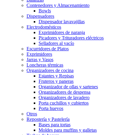
Contenedores y Almacenamiento
Bowls
Dispensadores
Dispensador lavavajillas
Electrodomésticos
Exprimidores de naranja
Picadores y Trituradores eléctricos
Selladores al vacío
Escurridores de Platos
Exprimidores
Jarras y Vasos
Loncheras térmicas
Organizadores de cocina
Estantes y Repisas
Fruteros y paneras
Organizador de ollas y sartenes
Organizadores de despensa
Organizadores de lavadero
Porta cuchillos y cubiertos
Porta huevos
Otros
Repostería y Pastelería
Bases para tortas
Moldes para muffins y galletas