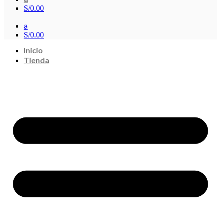
S/
0.00
a
S/
0.00
Inicio
Tienda