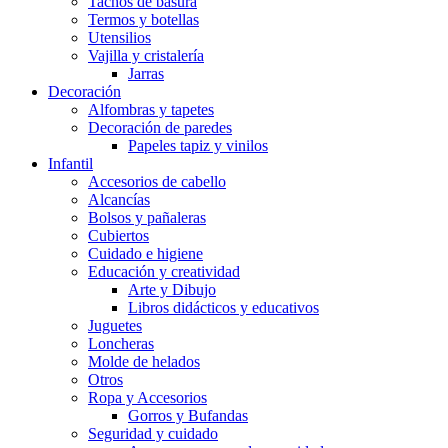
Tachos de basura
Termos y botellas
Utensilios
Vajilla y cristalería
Jarras
Decoración
Alfombras y tapetes
Decoración de paredes
Papeles tapiz y vinilos
Infantil
Accesorios de cabello
Alcancías
Bolsos y pañaleras
Cubiertos
Cuidado e higiene
Educación y creatividad
Arte y Dibujo
Libros didácticos y educativos
Juguetes
Loncheras
Molde de helados
Otros
Ropa y Accesorios
Gorros y Bufandas
Seguridad y cuidado