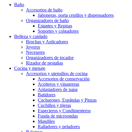
Baño
Accesorios de baño
Jaboneras, porta cepillos y dispensadores
Organizadores de baño
Estantes y Repisas
Soportes y colgadores
Belleza y cuidado
Brochas y Aplicadores
Joyeros
Neceseres
Organizadores de tocador
Rizador de pestañas
Cocina y menaje
Accesorios y utensilios de cocina
Accesorios de conservación
Aceiteros y vinagreras
Aplastadores de papa
Batidores
Cucharones, Espátulas y Pinzas
Cuchillos y tijeras
Especieros y Condimenteros
Funda de microondas
Mandiles
Ralladores y peladores
Balanzas