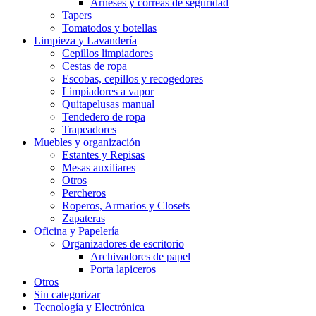
Arneses y correas de seguridad
Tapers
Tomatodos y botellas
Limpieza y Lavandería
Cepillos limpiadores
Cestas de ropa
Escobas, cepillos y recogedores
Limpiadores a vapor
Quitapelusas manual
Tendedero de ropa
Trapeadores
Muebles y organización
Estantes y Repisas
Mesas auxiliares
Otros
Percheros
Roperos, Armarios y Closets
Zapateras
Oficina y Papelería
Organizadores de escritorio
Archivadores de papel
Porta lapiceros
Otros
Sin categorizar
Tecnología y Electrónica