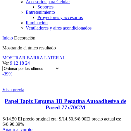
Accesorios para Celular
Soportes
Entretenimiento
Proyectores y accesorios
Iluminación
Ventiladores y aires acondicionados
Inicio
Decoración
Mostrando el único resultado
MOSTRAR BARRA LATERAL.
Ver
9
12
18
24
-39%
Vista previa
Papel Tapiz Espuma 3D Pegatina Autoadhesiva de
Pared 77x70CM
S/
14.50
El precio original era: S/14.50.
S/
8.90
El precio actual es:
S/8.90.
39%
Añadir al carrito