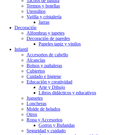
Tachos de basura
Termos y botellas
Utensilios
Vajilla y cristalería
Jarras
Decoración
Alfombras y tapetes
Decoración de paredes
Papeles tapiz y vinilos
Infantil
Accesorios de cabello
Alcancías
Bolsos y pañaleras
Cubiertos
Cuidado e higiene
Educación y creatividad
Arte y Dibujo
Libros didácticos y educativos
Juguetes
Loncheras
Molde de helados
Otros
Ropa y Accesorios
Gorros y Bufandas
Seguridad y cuidado