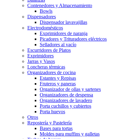
Contenedores y Almacenamiento
Bowls
Dispensadores
Dispensador lavavajillas
Electrodomésticos
Exprimidores de naranja
Picadores y Trituradores eléctricos
Selladores al vacío
Escurridores de Platos
Exprimidores
Jarras y Vasos
Loncheras térmicas
Organizadores de cocina
Estantes y Repisas
Fruteros y paneras
Organizador de ollas y sartenes
Organizadores de despensa
Organizadores de lavadero
Porta cuchillos y cubiertos
Porta huevos
Otros
Repostería y Pastelería
Bases para tortas
Moldes para muffins y galletas