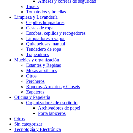
Arneses y correas de seguridad
Tapers
Tomatodos y botellas
Limpieza y Lavandería
Cepillos limpiadores
Cestas de ropa
Escobas, cepillos y recogedores
Limpiadores a vapor
Quitapelusas manual
Tendedero de ropa
Trapeadores
Muebles y organización
Estantes y Repisas
Mesas auxiliares
Otros
Percheros
Roperos, Armarios y Closets
Zapateras
Oficina y Papelería
Organizadores de escritorio
Archivadores de papel
Porta lapiceros
Otros
Sin categorizar
Tecnología y Electrónica