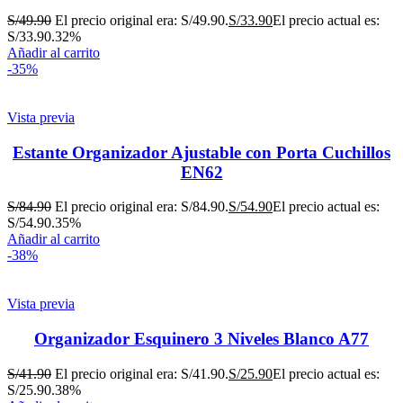
S/
49.90
El precio original era: S/49.90.
S/
33.90
El precio actual es:
S/33.90.
32%
Añadir al carrito
-35%
Vista previa
Estante Organizador Ajustable con Porta Cuchillos
EN62
S/
84.90
El precio original era: S/84.90.
S/
54.90
El precio actual es:
S/54.90.
35%
Añadir al carrito
-38%
Vista previa
Organizador Esquinero 3 Niveles Blanco A77
S/
41.90
El precio original era: S/41.90.
S/
25.90
El precio actual es:
S/25.90.
38%