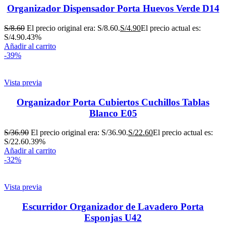
Organizador Dispensador Porta Huevos Verde D14
S/
8.60
El precio original era: S/8.60.
S/
4.90
El precio actual es:
S/4.90.
43%
Añadir al carrito
-39%
Vista previa
Organizador Porta Cubiertos Cuchillos Tablas
Blanco E05
S/
36.90
El precio original era: S/36.90.
S/
22.60
El precio actual es:
S/22.60.
39%
Añadir al carrito
-32%
Vista previa
Escurridor Organizador de Lavadero Porta
Esponjas U42