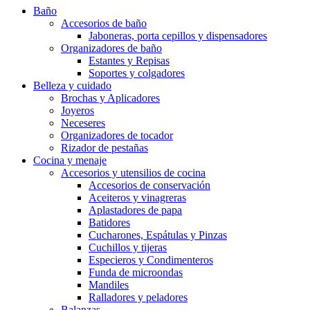
Baño
Accesorios de baño
Jaboneras, porta cepillos y dispensadores
Organizadores de baño
Estantes y Repisas
Soportes y colgadores
Belleza y cuidado
Brochas y Aplicadores
Joyeros
Neceseres
Organizadores de tocador
Rizador de pestañas
Cocina y menaje
Accesorios y utensilios de cocina
Accesorios de conservación
Aceiteros y vinagreras
Aplastadores de papa
Batidores
Cucharones, Espátulas y Pinzas
Cuchillos y tijeras
Especieros y Condimenteros
Funda de microondas
Mandiles
Ralladores y peladores
Balanzas