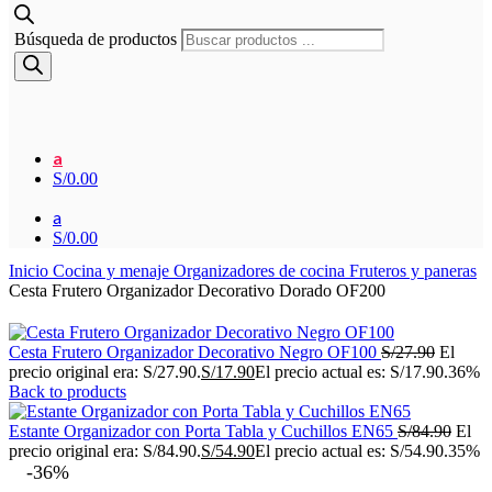
Búsqueda de productos
a
S/
0.00
a
S/
0.00
Inicio
Cocina y menaje
Organizadores de cocina
Fruteros y paneras
Cesta Frutero Organizador Decorativo Dorado OF200
Cesta Frutero Organizador Decorativo Negro OF100
S/
27.90
El
precio original era: S/27.90.
S/
17.90
El precio actual es: S/17.90.
36%
Back to products
Estante Organizador con Porta Tabla y Cuchillos EN65
S/
84.90
El
precio original era: S/84.90.
S/
54.90
El precio actual es: S/54.90.
35%
-36%