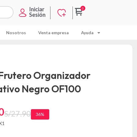
Iniciar
Sesión
Nosotros
Venta empresa
Ayuda
Frutero Organizador
ativo Negro OF100
0
S/
27.90
36%
X1