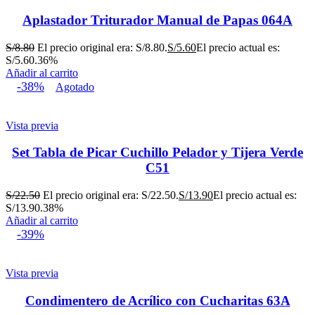
Aplastador Triturador Manual de Papas 064A
S/
8.80
El precio original era: S/8.80.
S/
5.60
El precio actual es:
S/5.60.
36%
Añadir al carrito
-38%
Agotado
Vista previa
Set Tabla de Picar Cuchillo Pelador y Tijera Verde
C51
S/
22.50
El precio original era: S/22.50.
S/
13.90
El precio actual es:
S/13.90.
38%
Añadir al carrito
-39%
Vista previa
Condimentero de Acrílico con Cucharitas 63A