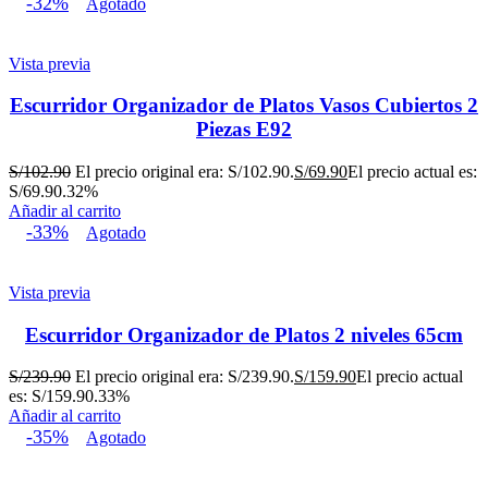
-32%
Agotado
Vista previa
Escurridor Organizador de Platos Vasos Cubiertos 2
Piezas E92
S/
102.90
El precio original era: S/102.90.
S/
69.90
El precio actual es:
S/69.90.
32%
Añadir al carrito
-33%
Agotado
Vista previa
Escurridor Organizador de Platos 2 niveles 65cm
S/
239.90
El precio original era: S/239.90.
S/
159.90
El precio actual
es: S/159.90.
33%
Añadir al carrito
-35%
Agotado