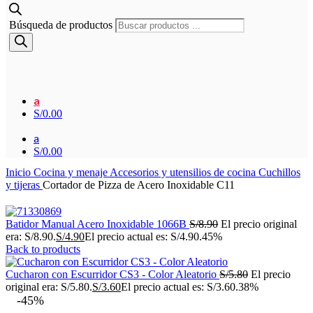
Búsqueda de productos
a
S/
0.00
a
S/
0.00
Inicio
Cocina y menaje
Accesorios y utensilios de cocina
Cuchillos
y tijeras
Cortador de Pizza de Acero Inoxidable C11
Batidor Manual Acero Inoxidable 1066B
S/
8.90
El precio original
era: S/8.90.
S/
4.90
El precio actual es: S/4.90.
45%
Back to products
Cucharon con Escurridor CS3 - Color Aleatorio
S/
5.80
El precio
original era: S/5.80.
S/
3.60
El precio actual es: S/3.60.
38%
-45%