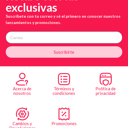
exclusivas
Suscríbete con tu correo y sé el primero en conocer nuestros
lanzamientos y promociones.
Suscribirte
Acerca de
Términos y
Política de
nosotros
condiciones
privacidad
Cambios y
Promociones