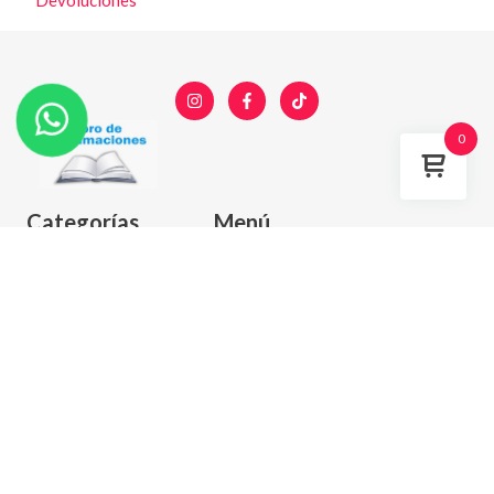
Devoluciones
0
Categorías
Menú
Cocina y Menaje
Inició
Muebles y organización
Tienda
Baño y Limpieza
Nosotros
Belleza y cuidado
Ventas al por mayor
Infantil
Preguntas Frecuentes
Otros
Aceptamos todos los Métodos de pago: