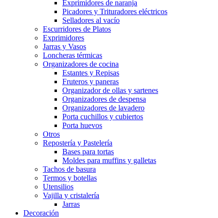
Exprimidores de naranja
Picadores y Trituradores eléctricos
Selladores al vacío
Escurridores de Platos
Exprimidores
Jarras y Vasos
Loncheras térmicas
Organizadores de cocina
Estantes y Repisas
Fruteros y paneras
Organizador de ollas y sartenes
Organizadores de despensa
Organizadores de lavadero
Porta cuchillos y cubiertos
Porta huevos
Otros
Repostería y Pastelería
Bases para tortas
Moldes para muffins y galletas
Tachos de basura
Termos y botellas
Utensilios
Vajilla y cristalería
Jarras
Decoración