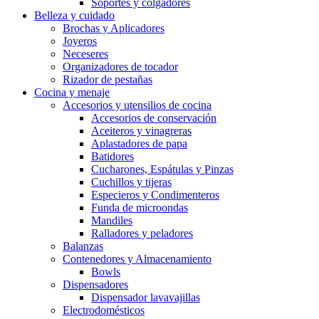
Soportes y colgadores
Belleza y cuidado
Brochas y Aplicadores
Joyeros
Neceseres
Organizadores de tocador
Rizador de pestañas
Cocina y menaje
Accesorios y utensilios de cocina
Accesorios de conservación
Aceiteros y vinagreras
Aplastadores de papa
Batidores
Cucharones, Espátulas y Pinzas
Cuchillos y tijeras
Especieros y Condimenteros
Funda de microondas
Mandiles
Ralladores y peladores
Balanzas
Contenedores y Almacenamiento
Bowls
Dispensadores
Dispensador lavavajillas
Electrodomésticos