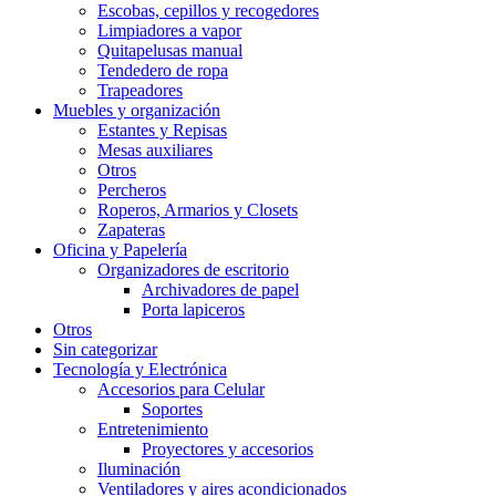
Escobas, cepillos y recogedores
Limpiadores a vapor
Quitapelusas manual
Tendedero de ropa
Trapeadores
Muebles y organización
Estantes y Repisas
Mesas auxiliares
Otros
Percheros
Roperos, Armarios y Closets
Zapateras
Oficina y Papelería
Organizadores de escritorio
Archivadores de papel
Porta lapiceros
Otros
Sin categorizar
Tecnología y Electrónica
Accesorios para Celular
Soportes
Entretenimiento
Proyectores y accesorios
Iluminación
Ventiladores y aires acondicionados