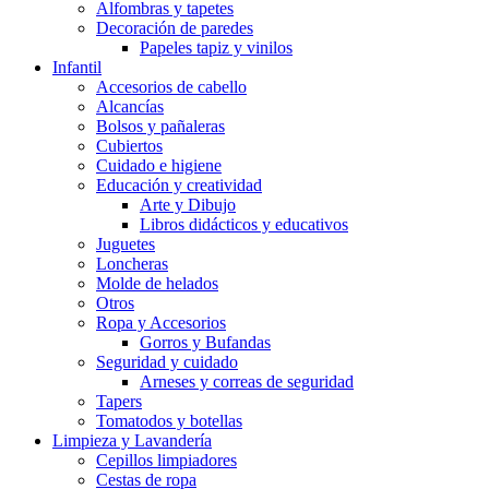
Alfombras y tapetes
Decoración de paredes
Papeles tapiz y vinilos
Infantil
Accesorios de cabello
Alcancías
Bolsos y pañaleras
Cubiertos
Cuidado e higiene
Educación y creatividad
Arte y Dibujo
Libros didácticos y educativos
Juguetes
Loncheras
Molde de helados
Otros
Ropa y Accesorios
Gorros y Bufandas
Seguridad y cuidado
Arneses y correas de seguridad
Tapers
Tomatodos y botellas
Limpieza y Lavandería
Cepillos limpiadores
Cestas de ropa