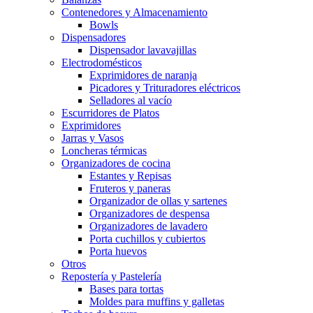
Contenedores y Almacenamiento
Bowls
Dispensadores
Dispensador lavavajillas
Electrodomésticos
Exprimidores de naranja
Picadores y Trituradores eléctricos
Selladores al vacío
Escurridores de Platos
Exprimidores
Jarras y Vasos
Loncheras térmicas
Organizadores de cocina
Estantes y Repisas
Fruteros y paneras
Organizador de ollas y sartenes
Organizadores de despensa
Organizadores de lavadero
Porta cuchillos y cubiertos
Porta huevos
Otros
Repostería y Pastelería
Bases para tortas
Moldes para muffins y galletas