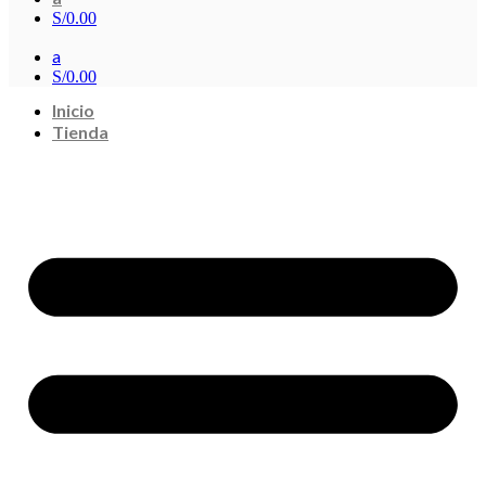
S/
0.00
a
S/
0.00
Inicio
Tienda