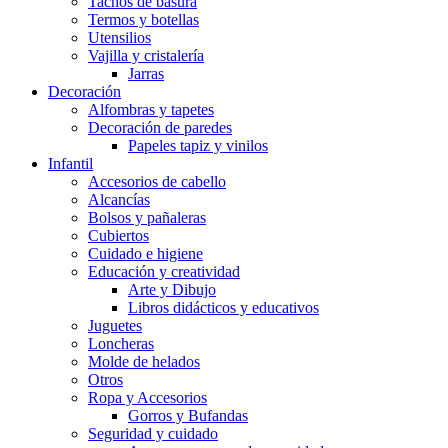
Tachos de basura
Termos y botellas
Utensilios
Vajilla y cristalería
Jarras
Decoración
Alfombras y tapetes
Decoración de paredes
Papeles tapiz y vinilos
Infantil
Accesorios de cabello
Alcancías
Bolsos y pañaleras
Cubiertos
Cuidado e higiene
Educación y creatividad
Arte y Dibujo
Libros didácticos y educativos
Juguetes
Loncheras
Molde de helados
Otros
Ropa y Accesorios
Gorros y Bufandas
Seguridad y cuidado