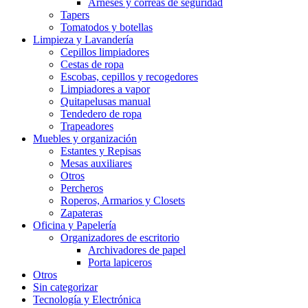
Arneses y correas de seguridad
Tapers
Tomatodos y botellas
Limpieza y Lavandería
Cepillos limpiadores
Cestas de ropa
Escobas, cepillos y recogedores
Limpiadores a vapor
Quitapelusas manual
Tendedero de ropa
Trapeadores
Muebles y organización
Estantes y Repisas
Mesas auxiliares
Otros
Percheros
Roperos, Armarios y Closets
Zapateras
Oficina y Papelería
Organizadores de escritorio
Archivadores de papel
Porta lapiceros
Otros
Sin categorizar
Tecnología y Electrónica