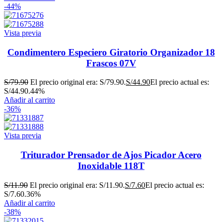
-44%
Vista previa
Condimentero Especiero Giratorio Organizador 18
Frascos 07V
S/
79.90
El precio original era: S/79.90.
S/
44.90
El precio actual es:
S/44.90.
44%
Añadir al carrito
-36%
Vista previa
Triturador Prensador de Ajos Picador Acero
Inoxidable 118T
S/
11.90
El precio original era: S/11.90.
S/
7.60
El precio actual es:
S/7.60.
36%
Añadir al carrito
-38%