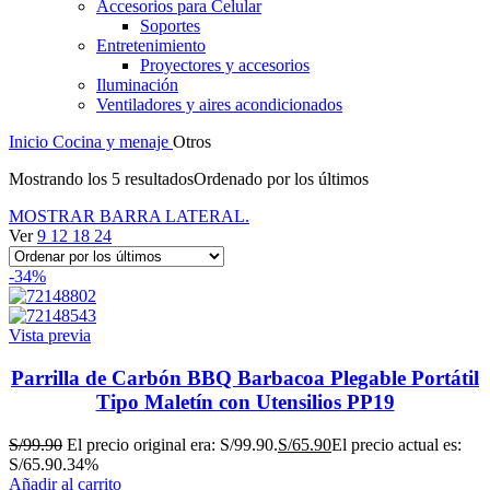
Accesorios para Celular
Soportes
Entretenimiento
Proyectores y accesorios
Iluminación
Ventiladores y aires acondicionados
Inicio
Cocina y menaje
Otros
Mostrando los 5 resultados
Ordenado por los últimos
MOSTRAR BARRA LATERAL.
Ver
9
12
18
24
-34%
Vista previa
Parrilla de Carbón BBQ Barbacoa Plegable Portátil
Tipo Maletín con Utensilios PP19
S/
99.90
El precio original era: S/99.90.
S/
65.90
El precio actual es:
S/65.90.
34%
Añadir al carrito