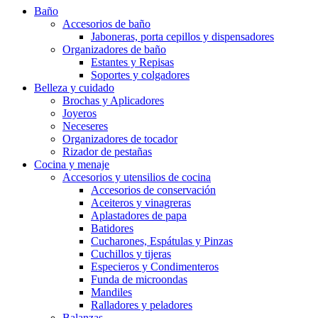
Baño
Accesorios de baño
Jaboneras, porta cepillos y dispensadores
Organizadores de baño
Estantes y Repisas
Soportes y colgadores
Belleza y cuidado
Brochas y Aplicadores
Joyeros
Neceseres
Organizadores de tocador
Rizador de pestañas
Cocina y menaje
Accesorios y utensilios de cocina
Accesorios de conservación
Aceiteros y vinagreras
Aplastadores de papa
Batidores
Cucharones, Espátulas y Pinzas
Cuchillos y tijeras
Especieros y Condimenteros
Funda de microondas
Mandiles
Ralladores y peladores
Balanzas