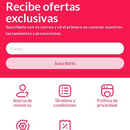
Recibe ofertas
exclusivas
Suscríbete con tu correo y sé el primero en conocer nuestros
lanzamientos y promociones.
Suscribirte
Acerca de
Términos y
Política de
nosotros
condiciones
privacidad