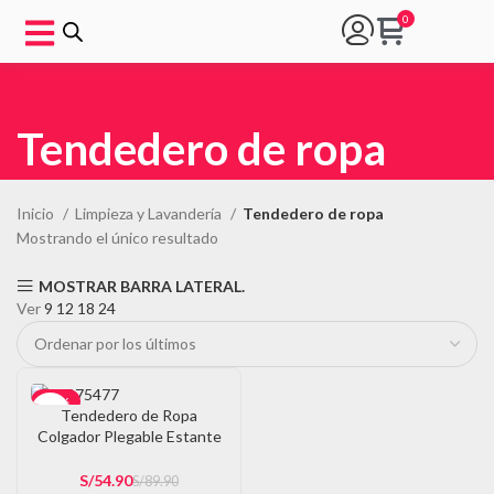
Tendedero de ropa
Inicio
Limpieza y Lavandería
Tendedero de ropa
Mostrando el único resultado
MOSTRAR BARRA LATERAL.
Ver
9
12
18
24
-39%
Tendedero de Ropa
Colgador Plegable Estante
de Secado 80T
S/
54.90
S/
89.90