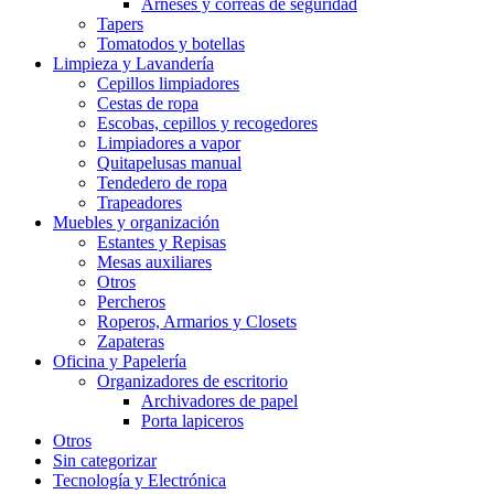
Arneses y correas de seguridad
Tapers
Tomatodos y botellas
Limpieza y Lavandería
Cepillos limpiadores
Cestas de ropa
Escobas, cepillos y recogedores
Limpiadores a vapor
Quitapelusas manual
Tendedero de ropa
Trapeadores
Muebles y organización
Estantes y Repisas
Mesas auxiliares
Otros
Percheros
Roperos, Armarios y Closets
Zapateras
Oficina y Papelería
Organizadores de escritorio
Archivadores de papel
Porta lapiceros
Otros
Sin categorizar
Tecnología y Electrónica