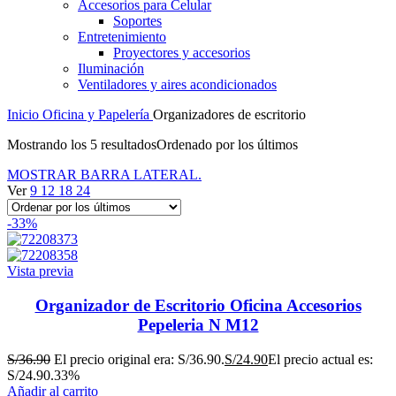
Accesorios para Celular
Soportes
Entretenimiento
Proyectores y accesorios
Iluminación
Ventiladores y aires acondicionados
Inicio
Oficina y Papelería
Organizadores de escritorio
Mostrando los 5 resultados
Ordenado por los últimos
MOSTRAR BARRA LATERAL.
Ver
9
12
18
24
-33%
Vista previa
Organizador de Escritorio Oficina Accesorios
Pepeleria N M12
S/
36.90
El precio original era: S/36.90.
S/
24.90
El precio actual es:
S/24.90.
33%
Añadir al carrito