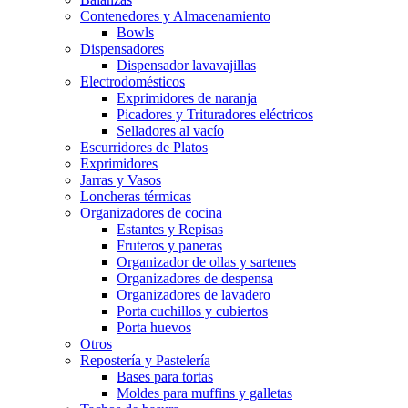
Contenedores y Almacenamiento
Bowls
Dispensadores
Dispensador lavavajillas
Electrodomésticos
Exprimidores de naranja
Picadores y Trituradores eléctricos
Selladores al vacío
Escurridores de Platos
Exprimidores
Jarras y Vasos
Loncheras térmicas
Organizadores de cocina
Estantes y Repisas
Fruteros y paneras
Organizador de ollas y sartenes
Organizadores de despensa
Organizadores de lavadero
Porta cuchillos y cubiertos
Porta huevos
Otros
Repostería y Pastelería
Bases para tortas
Moldes para muffins y galletas