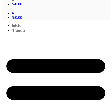
S/
0.00
a
S/
0.00
Inicio
Tienda