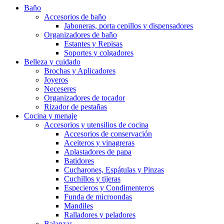
Baño
Accesorios de baño
Jaboneras, porta cepillos y dispensadores
Organizadores de baño
Estantes y Repisas
Soportes y colgadores
Belleza y cuidado
Brochas y Aplicadores
Joyeros
Neceseres
Organizadores de tocador
Rizador de pestañas
Cocina y menaje
Accesorios y utensilios de cocina
Accesorios de conservación
Aceiteros y vinagreras
Aplastadores de papa
Batidores
Cucharones, Espátulas y Pinzas
Cuchillos y tijeras
Especieros y Condimenteros
Funda de microondas
Mandiles
Ralladores y peladores
Balanzas