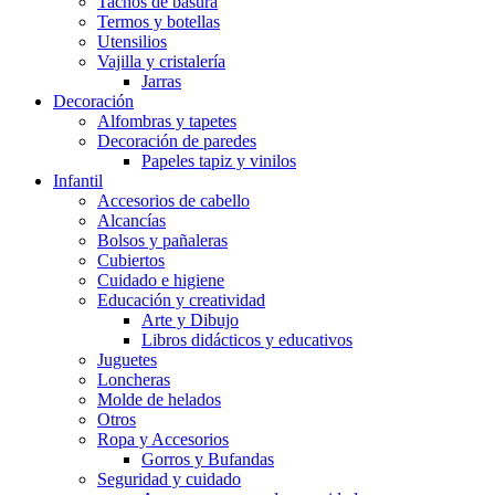
Tachos de basura
Termos y botellas
Utensilios
Vajilla y cristalería
Jarras
Decoración
Alfombras y tapetes
Decoración de paredes
Papeles tapiz y vinilos
Infantil
Accesorios de cabello
Alcancías
Bolsos y pañaleras
Cubiertos
Cuidado e higiene
Educación y creatividad
Arte y Dibujo
Libros didácticos y educativos
Juguetes
Loncheras
Molde de helados
Otros
Ropa y Accesorios
Gorros y Bufandas
Seguridad y cuidado