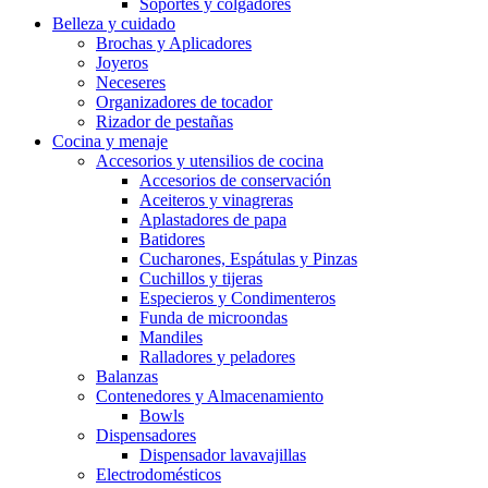
Soportes y colgadores
Belleza y cuidado
Brochas y Aplicadores
Joyeros
Neceseres
Organizadores de tocador
Rizador de pestañas
Cocina y menaje
Accesorios y utensilios de cocina
Accesorios de conservación
Aceiteros y vinagreras
Aplastadores de papa
Batidores
Cucharones, Espátulas y Pinzas
Cuchillos y tijeras
Especieros y Condimenteros
Funda de microondas
Mandiles
Ralladores y peladores
Balanzas
Contenedores y Almacenamiento
Bowls
Dispensadores
Dispensador lavavajillas
Electrodomésticos