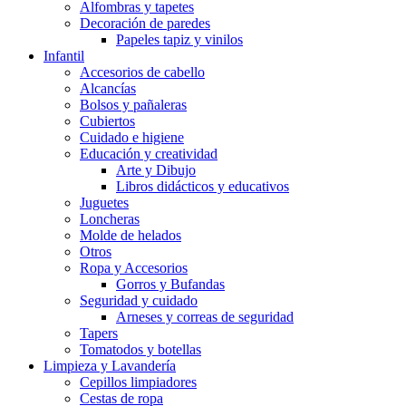
Alfombras y tapetes
Decoración de paredes
Papeles tapiz y vinilos
Infantil
Accesorios de cabello
Alcancías
Bolsos y pañaleras
Cubiertos
Cuidado e higiene
Educación y creatividad
Arte y Dibujo
Libros didácticos y educativos
Juguetes
Loncheras
Molde de helados
Otros
Ropa y Accesorios
Gorros y Bufandas
Seguridad y cuidado
Arneses y correas de seguridad
Tapers
Tomatodos y botellas
Limpieza y Lavandería
Cepillos limpiadores
Cestas de ropa