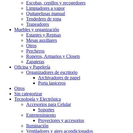
Escobas, cepillos y recogedores
Limpiadores a vapor
Quitapelusas manual
Tendedero de ropa
Trapeadores
Muebles y organización
Estantes y Repisas
Mesas auxiliares
Otros
Percheros
Roperos, Armarios y Closets
Zapateras
Oficina y Papelería
Organizadores de escritorio
Archivadores de papel
Porta lapiceros
Otros
Sin categorizar
Tecnología y Electrónica
Accesorios para Celular
Soportes
Entretenimiento
Proyectores y accesorios
Iluminación
Ventiladores y aires acondicionados