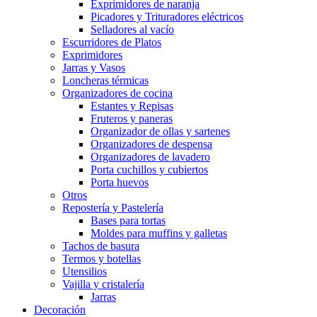
Exprimidores de naranja
Picadores y Trituradores eléctricos
Selladores al vacío
Escurridores de Platos
Exprimidores
Jarras y Vasos
Loncheras térmicas
Organizadores de cocina
Estantes y Repisas
Fruteros y paneras
Organizador de ollas y sartenes
Organizadores de despensa
Organizadores de lavadero
Porta cuchillos y cubiertos
Porta huevos
Otros
Repostería y Pastelería
Bases para tortas
Moldes para muffins y galletas
Tachos de basura
Termos y botellas
Utensilios
Vajilla y cristalería
Jarras
Decoración