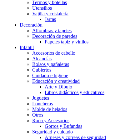
Termos y botellas
Utensilios
Vajilla y cristalería
Jarras
Decoración
Alfombras y tapetes
Decoración de paredes
Papeles tapiz y vinilos
Infantil
Accesorios de cabello
Alcancías
Bolsos y pañaleras
Cubiertos
Cuidado e higiene
Educación y creatividad
Arte y Dibujo
Libros didácticos y educativos
Juguetes
Loncheras
Molde de helados
Otros
Ropa y Accesorios
Gorros y Bufandas
Seguridad y cuidado
Arneses y correas de seguridad