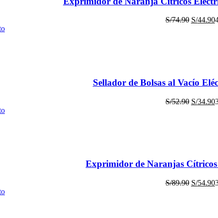
Exprimidor de Naranja Cítricos Eléctr
S/
74.90
S/
44.90
to
Sellador de Bolsas al Vacío Elé
S/
52.90
S/
34.90
to
Exprimidor de Naranjas Cítrico
S/
89.90
S/
54.90
to