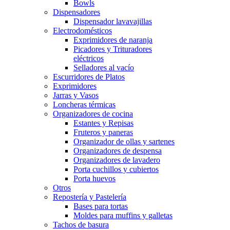
Bowls
Dispensadores
Dispensador lavavajillas
Electrodomésticos
Exprimidores de naranja
Picadores y Trituradores
eléctricos
Selladores al vacío
Escurridores de Platos
Exprimidores
Jarras y Vasos
Loncheras térmicas
Organizadores de cocina
Estantes y Repisas
Fruteros y paneras
Organizador de ollas y sartenes
Organizadores de despensa
Organizadores de lavadero
Porta cuchillos y cubiertos
Porta huevos
Otros
Repostería y Pastelería
Bases para tortas
Moldes para muffins y galletas
Tachos de basura