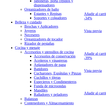
Jaboneras, porta cepillos y
dispensadores
Organizadores de baño
Estantes y Repisas
Añadir al carri
Soportes y colgadores
-34%
Belleza y cuidado
Brochas y Aplicadores
Joyeros
Vista previa
Neceseres
Organizadores de tocador
Rizador de pestañas
Cocina y menaje
Accesorios y utensilios de cocina
Añadir al carri
Accesorios de conservación
-39%
Aceiteros y vinagreras
Aplastadores de papa
Batidores
Vista previa
Cucharones, Espátulas y Pinzas
Cuchillos y tijeras
Especieros y Condimenteros
Funda de microondas
Mandiles
Añadir al carri
Ralladores y peladores
Balanzas
Contenedores y Almacenamiento