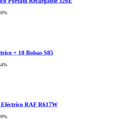
ico Portátil Recargable 326E
40%
ctrico + 10 Bolsas S85
34%
s Eléctrico RAF R617W
39%