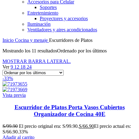
Accesorios para Celular
Soportes
Entretenimiento
Proyectores y accesorios
Iluminación
Ventiladores y aires acondicionados
Inicio
Cocina y menaje
Escurridores de Platos
Mostrando los 11 resultados
Ordenado por los últimos
MOSTRAR BARRA LATERAL.
Ver
9
12
18
24
-33%
Vista previa
Escurridor de Platos Porta Vasos Cubiertos
Organizador de Cocina 40E
S/
99.90
El precio original era: S/99.90.
S/
66.90
El precio actual es:
S/66.90.
33%
Añadir al carrito