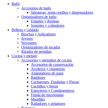
Baño
Accesorios de baño
Jaboneras, porta cepillos y dispensadores
Organizadores de baño
Estantes y Repisas
Soportes y colgadores
Belleza y cuidado
Brochas y Aplicadores
Joyeros
Neceseres
Organizadores de tocador
Rizador de pestañas
Cocina y menaje
Accesorios y utensilios de cocina
Accesorios de conservación
Aceiteros y vinagreras
Aplastadores de papa
Batidores
Cucharones, Espátulas y Pinzas
Cuchillos y tijeras
Especieros y Condimenteros
Funda de microondas
Mandiles
Ralladores y peladores
Balanzas