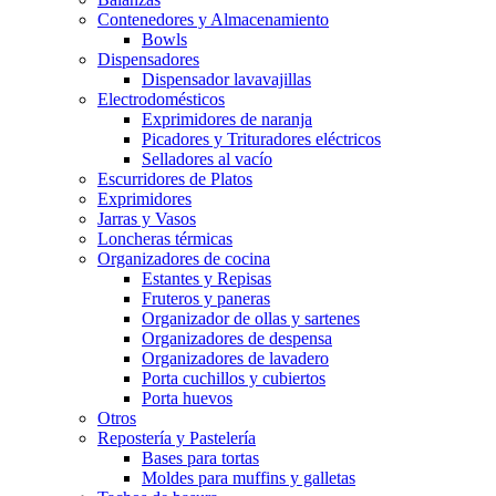
Contenedores y Almacenamiento
Bowls
Dispensadores
Dispensador lavavajillas
Electrodomésticos
Exprimidores de naranja
Picadores y Trituradores eléctricos
Selladores al vacío
Escurridores de Platos
Exprimidores
Jarras y Vasos
Loncheras térmicas
Organizadores de cocina
Estantes y Repisas
Fruteros y paneras
Organizador de ollas y sartenes
Organizadores de despensa
Organizadores de lavadero
Porta cuchillos y cubiertos
Porta huevos
Otros
Repostería y Pastelería
Bases para tortas
Moldes para muffins y galletas