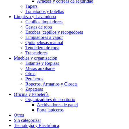
Arneses y correas de seguridad
Tapers
Tomatodos y botellas
Limpieza y Lavandería
Cepillos limpiadores
Cestas de ropa
Escobas, cepillos y recogedores
Limpiadores a vapor
Quitapelusas manual
Tendedero de ropa
Trapeadores
Muebles y organización
Estantes y Repisas
Mesas auxiliares
Otros
Percheros
Roperos, Armarios y Closets
Zapateras
Oficina y Papelería
Organizadores de escritorio
Archivadores de papel
Porta lapiceros
Otros
Sin categorizar
Tecnología y Electrónica