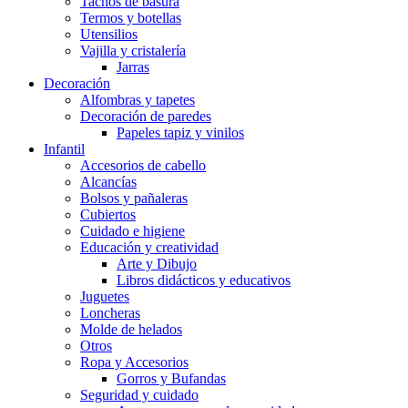
Tachos de basura
Termos y botellas
Utensilios
Vajilla y cristalería
Jarras
Decoración
Alfombras y tapetes
Decoración de paredes
Papeles tapiz y vinilos
Infantil
Accesorios de cabello
Alcancías
Bolsos y pañaleras
Cubiertos
Cuidado e higiene
Educación y creatividad
Arte y Dibujo
Libros didácticos y educativos
Juguetes
Loncheras
Molde de helados
Otros
Ropa y Accesorios
Gorros y Bufandas
Seguridad y cuidado