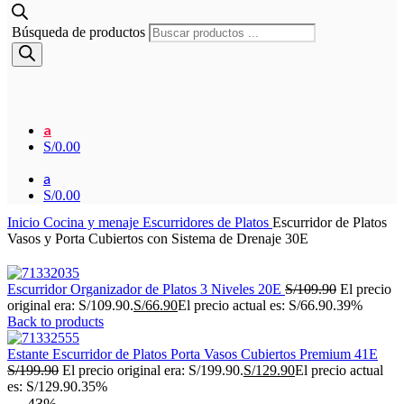
Búsqueda de productos
a
S/
0.00
a
S/
0.00
Inicio
Cocina y menaje
Escurridores de Platos
Escurridor de Platos
Vasos y Porta Cubiertos con Sistema de Drenaje 30E
Escurridor Organizador de Platos 3 Niveles 20E
S/
109.90
El precio
original era: S/109.90.
S/
66.90
El precio actual es: S/66.90.
39%
Back to products
Estante Escurridor de Platos Porta Vasos Cubiertos Premium 41E
S/
199.90
El precio original era: S/199.90.
S/
129.90
El precio actual
es: S/129.90.
35%
-43%