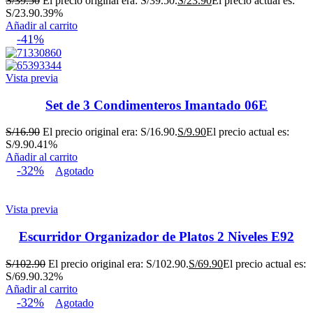
S/
39.50
El precio original era: S/39.50.
S/
23.90
El precio actual es:
S/23.90.
39%
Añadir al carrito
-41%
Vista previa
Set de 3 Condimenteros Imantado 06E
S/
16.90
El precio original era: S/16.90.
S/
9.90
El precio actual es:
S/9.90.
41%
Añadir al carrito
-32%
Agotado
Vista previa
Escurridor Organizador de Platos 2 Niveles E92
S/
102.90
El precio original era: S/102.90.
S/
69.90
El precio actual es:
S/69.90.
32%
Añadir al carrito
-32%
Agotado