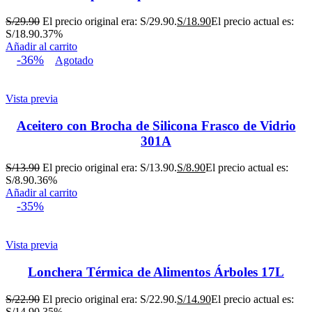
S/
29.90
El precio original era: S/29.90.
S/
18.90
El precio actual es:
S/18.90.
37%
Añadir al carrito
-36%
Agotado
Vista previa
Aceitero con Brocha de Silicona Frasco de Vidrio
301A
S/
13.90
El precio original era: S/13.90.
S/
8.90
El precio actual es:
S/8.90.
36%
Añadir al carrito
-35%
Vista previa
Lonchera Térmica de Alimentos Árboles 17L
S/
22.90
El precio original era: S/22.90.
S/
14.90
El precio actual es:
S/14.90.
35%