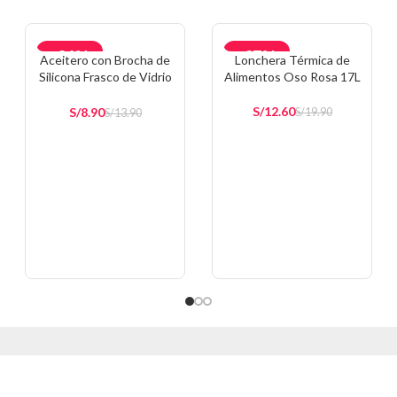
-36%
-37%
Aceitero con Brocha de
Lonchera Térmica de
Silicona Frasco de Vidrio
Alimentos Oso Rosa 17L
AGOTAD
301A
O
S/
12.60
S/
8.90
S/
19.90
S/
13.90
AÑADIR AL CARRITO
AÑADIR AL CARRITO