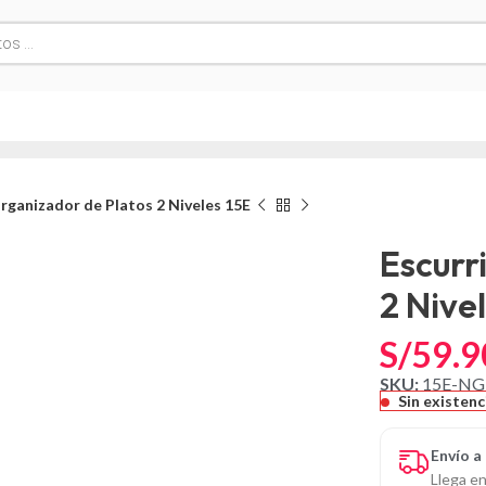
rganizador de Platos 2 Niveles 15E
Escurr
2 Nive
S/
59.9
SKU:
15E-N
Sin existenc
Envío a
Llega en