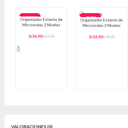
-33%
-34%
Organizador Estante de
Organizador Estante de
Microondas 2 Niveles
Microondas 3 Niveles
AGOTAD
Negro 340E
Blanco 350E
O
S/
36.90
S/
32.90
S/
54.90
S/
49.90
AÑADIR AL CARRITO
AÑADIR AL CARRITO
VALORACIONES (0)