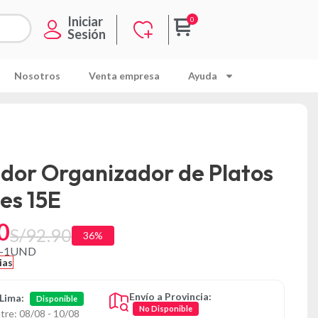
Iniciar
Sesión
Nosotros
Venta empresa
Ayuda
idor Organizador de Platos
les 15E
0
S/
92.90
36%
G-1UND
ias
Envío a Provincia:
 Lima:
Disponible
No Disponible
tre: 08/08 - 10/08