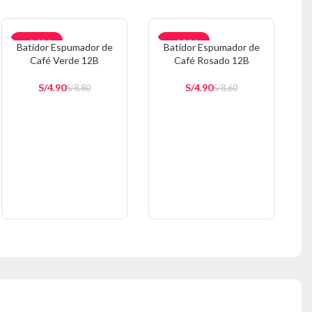
-44%
-43%
Batidor Espumador de
Batidor Espumador de
Café Verde 12B
Café Rosado 12B
S/
4.90
S/
4.90
S/
8.80
S/
8.60
AÑADIR AL CARRITO
AÑADIR AL CARRITO