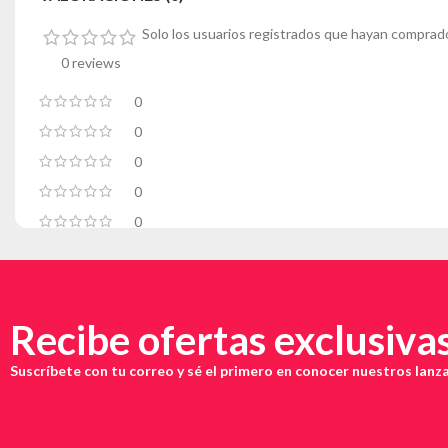
Solo los usuarios registrados que hayan comprad
0 reviews
0
0
0
0
0
Recibe ofertas exclusiva
Suscríbete con tu correo y sé el primero en conocer nuestros lan