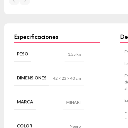
Especificaciones
De
E
PESO
1.55 kg
L
E
DIMENSIONES
42 × 23 × 40 cm
d
a
E
MARCA
MINARI
–
–
–
COLOR
Negro