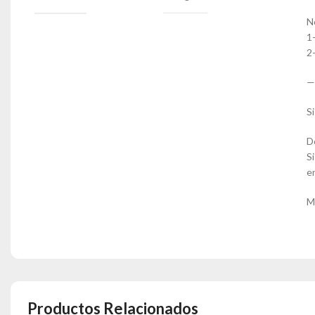
N
1
2
—
S
D
S
e
M
Productos Relacionados