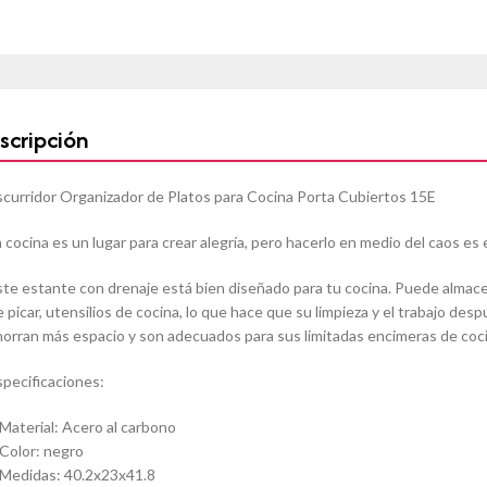
scripción
scurridor Organizador de Platos para Cocina Porta Cubiertos 15E
a cocina es un lugar para crear alegría, pero hacerlo en medio del caos e
ste estante con drenaje está bien diseñado para tu cocina. Puede almacenar
e picar, utensilios de cocina, lo que hace que su limpieza y el trabajo des
horran más espacio y son adecuados para sus limitadas encimeras de coc
specificaciones:
 Material: Acero al carbono
 Color: negro
 Medidas: 40.2x23x41.8