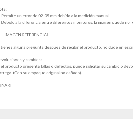
ota:
- Permite un error de 02-05 mm debido a la medición manual.
- Debido a la diferencia entre diferentes monitores, la imagen puede no refl
— IMAGEN REFERENCIAL ——
i tienes alguna pregunta después de recibir el producto, no dude en escr
evoluciones y cambios:
i el producto presenta fallas o defectos, puede solicitar su cambio o devo
ntrega. (Con su empaque original no dañado).
INARI