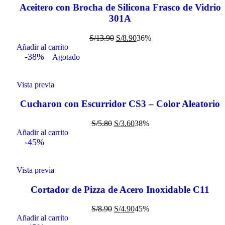
Aceitero con Brocha de Silicona Frasco de Vidrio
301A
S/
13.90
S/
8.90
36%
Añadir al carrito
-38%
Agotado
Vista previa
Cucharon con Escurridor CS3 – Color Aleatorio
S/
5.80
S/
3.60
38%
Añadir al carrito
-45%
Vista previa
Cortador de Pizza de Acero Inoxidable C11
S/
8.90
S/
4.90
45%
Añadir al carrito