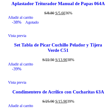
Aplastador Triturador Manual de Papas 064A
S/
8.80
S/
5.60
36%
Añadir al carrito
-38%
Agotado
Vista previa
Set Tabla de Picar Cuchillo Pelador y Tijera
Verde C51
S/
22.50
S/
13.90
38%
Añadir al carrito
-39%
Vista previa
Condimentero de Acrílico con Cucharitas 63A
S/
25.90
S/
15.90
39%
Añadir al carrito