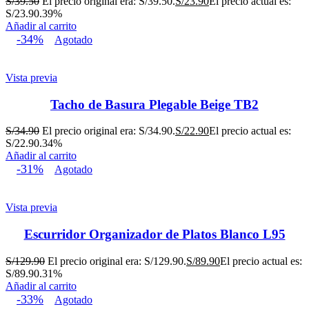
S/
39.50
El precio original era: S/39.50.
S/
23.90
El precio actual es:
S/23.90.
39%
Añadir al carrito
-34%
Agotado
Vista previa
Tacho de Basura Plegable Beige TB2
S/
34.90
El precio original era: S/34.90.
S/
22.90
El precio actual es:
S/22.90.
34%
Añadir al carrito
-31%
Agotado
Vista previa
Escurridor Organizador de Platos Blanco L95
S/
129.90
El precio original era: S/129.90.
S/
89.90
El precio actual es:
S/89.90.
31%
Añadir al carrito
-33%
Agotado