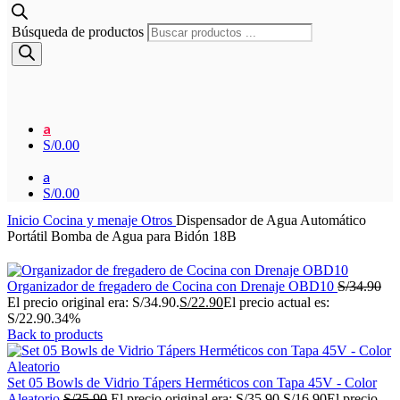
Búsqueda de productos
a
S/
0.00
a
S/
0.00
Inicio
Cocina y menaje
Otros
Dispensador de Agua Automático
Portátil Bomba de Agua para Bidón 18B
Organizador de fregadero de Cocina con Drenaje OBD10
S/
34.90
El precio original era: S/34.90.
S/
22.90
El precio actual es:
S/22.90.
34%
Back to products
Set 05 Bowls de Vidrio Tápers Herméticos con Tapa 45V - Color
Aleatorio
S/
35.90
El precio original era: S/35.90.
S/
16.90
El precio