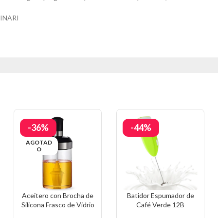
INARI
-36%
-44%
AGOTAD
O
Aceitero con Brocha de
Batidor Espumador de
Silicona Frasco de Vidrio
Café Verde 12B
301A