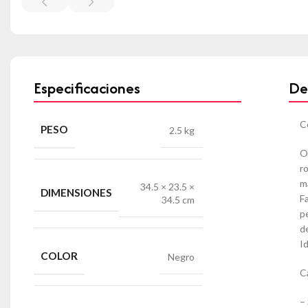
Especificaciones
De
C
PESO
2.5 kg
O
r
m
34.5 × 23.5 ×
DIMENSIONES
F
34.5 cm
p
d
I
COLOR
Negro
C
–