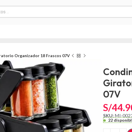
atorio Organizador 18 Frascos 07V
Condi
Girato
07V
S/
44.9
SKU:
MI-002
22 disponib