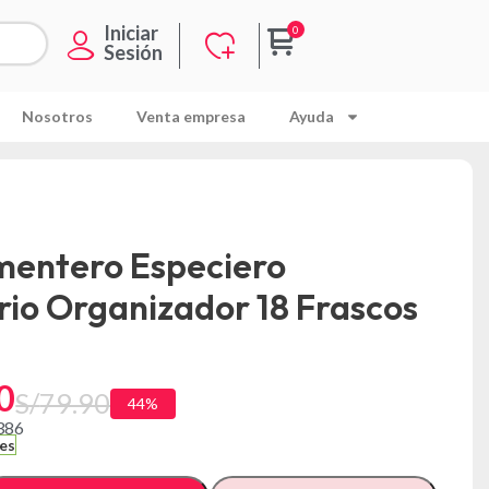
Iniciar
Sesión
Nosotros
Venta empresa
Ayuda
mentero Especiero
rio Organizador 18 Frascos
0
S/
79.90
44%
386
les