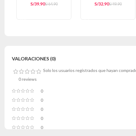
S/
39.90
S/
32.90
S/
64.90
S/
49.90
AÑADIR AL CARRITO
AÑADIR AL CARRITO
VALORACIONES (0)
Solo los usuarios registrados que hayan comprad
0 reviews
0
0
0
0
0