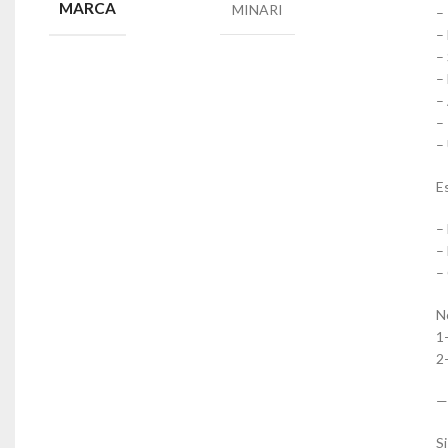
MARCA
MINARI
–
–
–
–
–
–
–
E
–
–
–
N
1
2
—
S