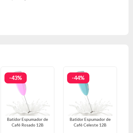
-43%
-44%
Batidor Espumador de
Batidor Espumador de
S
Café Rosado 12B
Café Celeste 12B