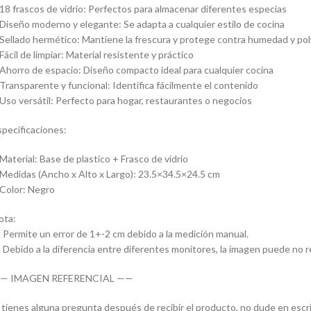
 18 frascos de vidrio: Perfectos para almacenar diferentes especias
 Diseño moderno y elegante: Se adapta a cualquier estilo de cocina
 Sellado hermético: Mantiene la frescura y protege contra humedad y po
 Fácil de limpiar: Material resistente y práctico
 Ahorro de espacio: Diseño compacto ideal para cualquier cocina
 Transparente y funcional: Identifica fácilmente el contenido
 Uso versátil: Perfecto para hogar, restaurantes o negocios
specificaciones:
 Material: Base de plastico + Frasco de vidrio
 Medidas (Ancho x Alto x Largo): 23.5×34.5×24.5 cm
 Color: Negro
ota:
- Permite un error de 1+-2 cm debido a la medición manual.
- Debido a la diferencia entre diferentes monitores, la imagen puede no refl
— IMAGEN REFERENCIAL ——
i tienes alguna pregunta después de recibir el producto, no dude en escr