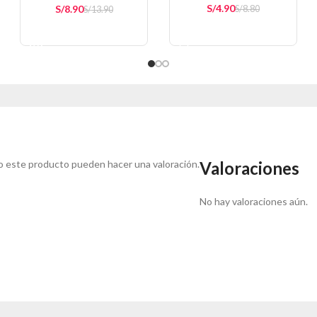
S/
4.90
S/
8.90
S/
8.80
S/
13.90
AÑADIR AL CARRITO
AÑADIR AL CARRITO
o este producto pueden hacer una valoración.
Valoraciones
No hay valoraciones aún.