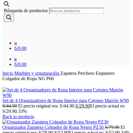
Búsqueda de productos
a
S/
0.00
a
S/
0.00
Inicio
Muebles y organización
Zapatera Perchero Esquinero
Colgador de Ropa NG P60
Set de 4 Organizadores de Ropa Interior para Cajones Marrón W90
S/
44.90
El precio original era: S/44.90.
S/
29.90
El precio actual es:
S/29.90.
33%
Back to products
Organizador Zapatera Colgador de Ropa Negro PZ30
S/
79.90
El
precio original era: S/79.90.
S/
52.90
El precio actual es: S/52.90.
34%