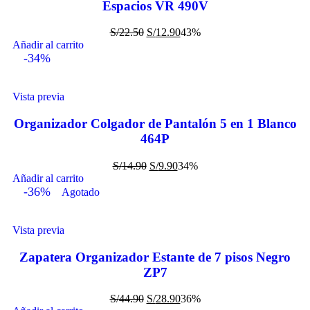
Espacios VR 490V
S/
22.50
S/
12.90
43%
Añadir al carrito
-34%
Vista previa
Organizador Colgador de Pantalón 5 en 1 Blanco
464P
S/
14.90
S/
9.90
34%
Añadir al carrito
-36%
Agotado
Vista previa
Zapatera Organizador Estante de 7 pisos Negro
ZP7
S/
44.90
S/
28.90
36%