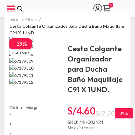
Inicio
Otros
Cesta Colgante Organizador para Ducha Baño Maquillaje
C91 X 1UND.
-39%
Cesta Colgante
AGOTADO
Organizador
para Ducha
Baño Maquillaje
C91 X 1UND.
Click to enlarge
S/
4.60
S/
7.50
39%
SKU:
MI-002921
Sin existencias