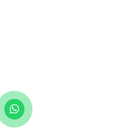
-35%
AGOTADO
Bolso Impermeable
Flamenco Azul 855B
S/
12.90
S/
19.90
AÑADIR AL CARRITO
-35%
AGOTADO