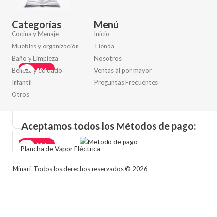
Protección Deportiva
Ajustable RD10
Categorías
Menú
S/
12.90
S/
22.50
Cocina y Menaje
Inició
AÑADIR AL CARRITO
Muebles y organización
Tienda
Baño y Limpieza
Nosotros
-44%
Belleza y cuidado
Ventas al por mayor
Medias de Carnero
Infantil
Preguntas Frecuentes
Antideslizantes Unisex
Adulto M10 – Diseño
Otros
aleatorio
S/
9.50
S/
16.90
AÑADIR AL CARRITO
Aceptamos todos los Métodos de pago:
-36%
Plancha de Vapor Eléctrica
Portátil RAF R1267P
AGOTADO
Minari. Todos los derechos reservados © 2026
S/
44.90
S/
69.90
AÑADIR AL CARRITO