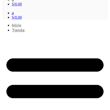
S/
0.00
a
S/
0.00
Inicio
Tienda