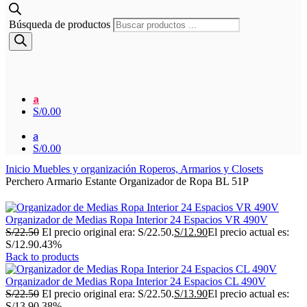
Búsqueda de productos
a
S/
0.00
a
S/
0.00
Inicio
Muebles y organización
Roperos, Armarios y Closets
Perchero Armario Estante Organizador de Ropa BL 51P
Organizador de Medias Ropa Interior 24 Espacios VR 490V
S/
22.50
El precio original era: S/22.50.
S/
12.90
El precio actual es:
S/12.90.
43%
Back to products
Organizador de Medias Ropa Interior 24 Espacios CL 490V
S/
22.50
El precio original era: S/22.50.
S/
13.90
El precio actual es:
S/13.90.
38%