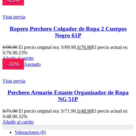
-23%
Vista previa
Ropero Perchero Colgador de Ropa 2 Cuerpos
Negro 61P
S/
99.90
El precio original era: S/99.90.
S/
76.90
El precio actual es:
S/76.90.
23%
Añadir al carrito
-32%
Agotado
Vista previa
Perchero Armario Estante Organizador de Ropa
NG 51P
S/
71.90
El precio original era: S/71.90.
S/
48.90
El precio actual es:
S/48.90.
32%
Añadir al carrito
Valoraciones (0)