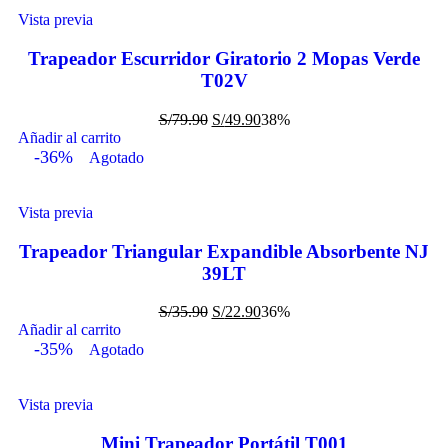
Vista previa
Trapeador Escurridor Giratorio 2 Mopas Verde
T02V
S/
79.90
S/
49.90
38%
Añadir al carrito
-36%
Agotado
Vista previa
Trapeador Triangular Expandible Absorbente NJ
39LT
S/
35.90
S/
22.90
36%
Añadir al carrito
-35%
Agotado
Vista previa
Mini Trapeador Portátil T001