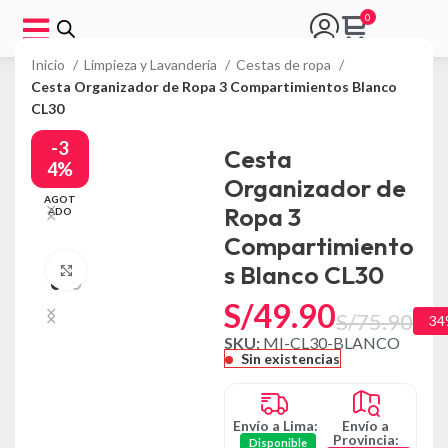
Inicio
Limpieza y Lavandería
Cestas de ropa
Cesta Organizador de Ropa 3 Compartimientos Blanco
CL30
-3
Cesta
4%
Organizador de
AGOT
Ropa 3
ADO
Compartimiento
s Blanco CL30
Click to enlarge
S/
49.90
S/
75.90
34
SKU:
MI-CL30-BLANCO
Sin existencias
Envío a Lima:
Envío a
Provincia:
Disponible