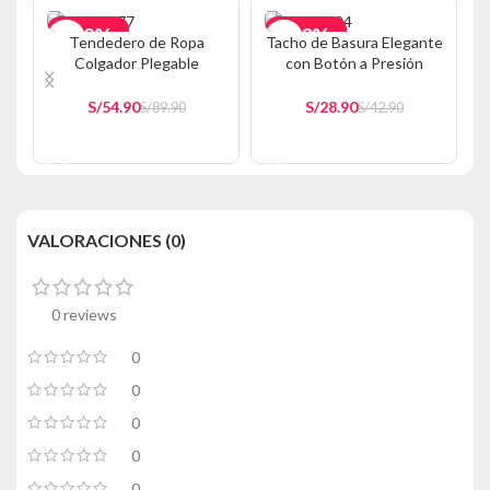
-39%
-33%
Tendedero de Ropa
Tacho de Basura Elegante
Colgador Plegable
con Botón a Presión
Estante de Secado 80T
Blanco T1B
S/
54.90
S/
28.90
S/
89.90
S/
42.90
AÑADIR AL CARRITO
AÑADIR AL CARRITO
VALORACIONES (0)
0 reviews
0
0
0
0
0