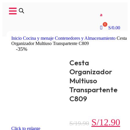
a
S/
0.00
Inicio
Cocina y menaje
Contenedores y Almacenamiento
Cesta
Organizador Multiuso Transpartente C809
-35%
Cesta
Organizador
Multiuso
Transpartente
C809
S/
12.90
S/
19.90
Click to enlarge