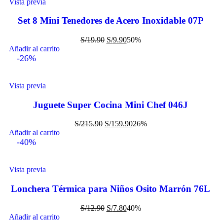
Vista previa
Set 8 Mini Tenedores de Acero Inoxidable 07P
S/
19.90
S/
9.90
50%
Añadir al carrito
-26%
Vista previa
Juguete Super Cocina Mini Chef 046J
S/
215.90
S/
159.90
26%
Añadir al carrito
-40%
Vista previa
Lonchera Térmica para Niños Osito Marrón 76L
S/
12.90
S/
7.80
40%
Añadir al carrito