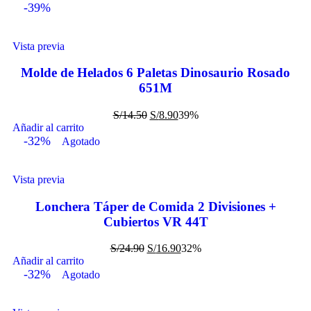
-39%
Vista previa
Molde de Helados 6 Paletas Dinosaurio Rosado
651M
S/
14.50
S/
8.90
39%
Añadir al carrito
-32%
Agotado
Vista previa
Lonchera Táper de Comida 2 Divisiones +
Cubiertos VR 44T
S/
24.90
S/
16.90
32%
Añadir al carrito
-32%
Agotado