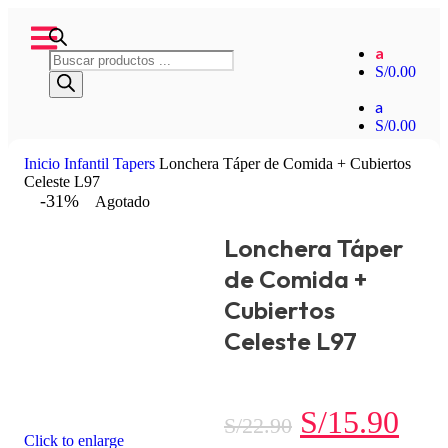
a
S/
0.00
a
S/
0.00
Inicio
Infantil
Tapers
Lonchera Táper de Comida + Cubiertos
Celeste L97
-31%
Agotado
Lonchera Táper
de Comida +
Cubiertos
Celeste L97
S/
15.90
S/
22.90
Click to enlarge