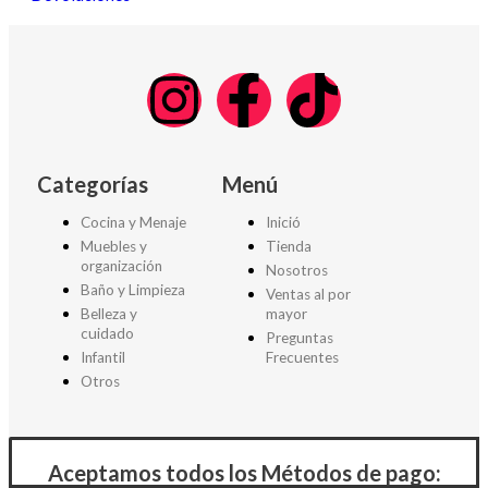
Categorías
Menú
Cocina y Menaje
Inició
Muebles y
Tienda
organización
Nosotros
Baño y Limpieza
Ventas al por
Belleza y
mayor
cuidado
Preguntas
Infantil
Frecuentes
Otros
Aceptamos todos los Métodos de pago: