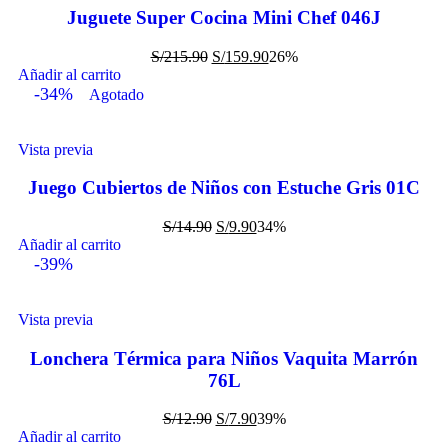
Juguete Super Cocina Mini Chef 046J
S/
215.90
S/
159.90
26%
Añadir al carrito
-34%
Agotado
Vista previa
Juego Cubiertos de Niños con Estuche Gris 01C
S/
14.90
S/
9.90
34%
Añadir al carrito
-39%
Vista previa
Lonchera Térmica para Niños Vaquita Marrón
76L
S/
12.90
S/
7.90
39%
Añadir al carrito