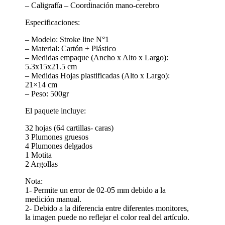
– Caligrafía – Coordinación mano-cerebro
Especificaciones:
– Modelo: Stroke line N°1
– Material: Cartón + Plástico
– Medidas empaque (Ancho x Alto x Largo):
5.3x15x21.5 cm
– Medidas Hojas plastificadas (Alto x Largo):
21×14 cm
– Peso: 500gr
El paquete incluye:
32 hojas (64 cartillas- caras)
3 Plumones gruesos
4 Plumones delgados
1 Motita
2 Argollas
Nota:
1- Permite un error de 02-05 mm debido a la
medición manual.
2- Debido a la diferencia entre diferentes monitores,
la imagen puede no reflejar el color real del artículo.