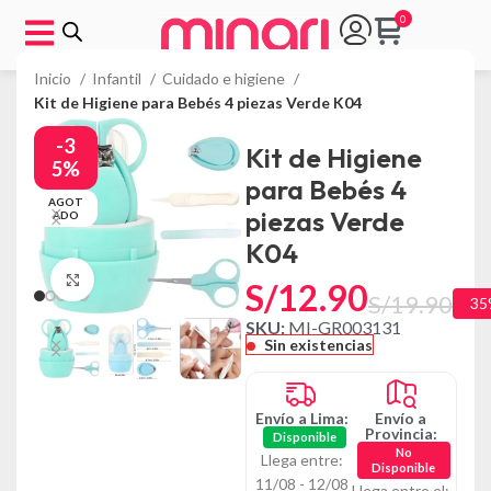
Inicio
Infantil
Cuidado e higiene
Kit de Higiene para Bebés 4 piezas Verde K04
-3
Kit de Higiene
5%
para Bebés 4
AGOT
piezas Verde
ADO
K04
Click to enlarge
S/
12.90
S/
19.90
35
SKU:
MI-GR003131
Sin existencias
Envío a Lima:
Envío a
Provincia:
Disponible
No
Llega entre:
Disponible
11/08 - 12/08
Llega entre el: