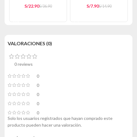
S/
22.90
S/
7.90
S/
36.90
S/
14.90
AÑADIR AL CARRITO
AÑADIR AL CARRITO
VALORACIONES (0)
0 reviews
0
0
0
0
0
Solo los usuarios registrados que hayan comprado este
producto pueden hacer una valoración.