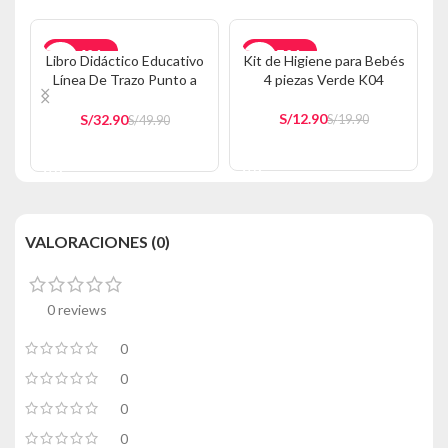
-34%
-35%
Libro Didáctico Educativo
Kit de Higiene para Bebés
Línea De Trazo Punto a
4 piezas Verde K04
AGOTADO
AGOTADO
Punto C LE1
S/
12.90
S/
32.90
S/
19.90
S/
49.90
AÑADIR AL CARRITO
AÑADIR AL CARRITO
VALORACIONES (0)
0 reviews
0
0
0
0