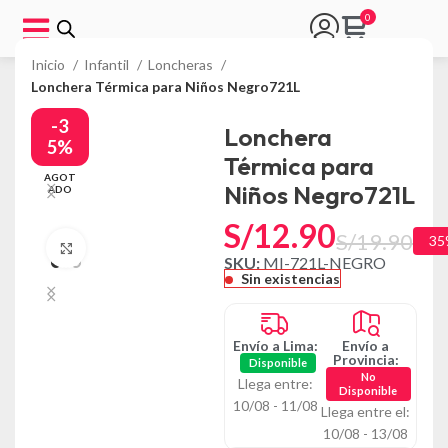
Inicio
Infantil
Loncheras
Lonchera Térmica para Niños Negro721L
-3
Lonchera
5%
Térmica para
AGOT
Niños Negro721L
ADO
S/
12.90
S/
19.90
35
Click to enlarge
SKU:
MI-721L-NEGRO
Sin existencias
Envío a Lima:
Envío a
Provincia:
Disponible
No
Llega entre:
Disponible
10/08 - 11/08
Llega entre el:
10/08 - 13/08