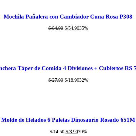
Mochila Pañalera con Cambiador Cuna Rosa P308
S/
84.90
S/
54.90
35%
nchera Táper de Comida 4 Divisiones + Cubiertos RS 
S/
27.90
S/
18.90
32%
Molde de Helados 6 Paletas Dinosaurio Rosado 651M
S/
14.50
S/
8.90
39%