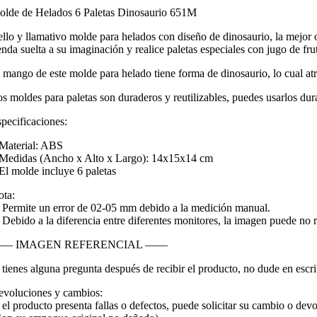
lde de Helados 6 Paletas Dinosaurio 651M
llo y llamativo molde para helados con diseño de dinosaurio, la mejor op
enda suelta a su imaginación y realice paletas especiales con jugo de frut
 mango de este molde para helado tiene forma de dinosaurio, lo cual atr
s moldes para paletas son duraderos y reutilizables, puedes usarlos du
pecificaciones:
Material: ABS
Medidas (Ancho x Alto x Largo): 14x15x14 cm
El molde incluye 6 paletas
ta:
 Permite un error de 02-05 mm debido a la medición manual.
 Debido a la diferencia entre diferentes monitores, la imagen puede no ref
— IMAGEN REFERENCIAL ——
 tienes alguna pregunta después de recibir el producto, no dude en escr
voluciones y cambios:
 el producto presenta fallas o defectos, puede solicitar su cambio o devo