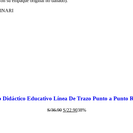
on su empaque original no dañado).
INARI
o Didáctico Educativo Línea De Trazo Punto a Punto 
S/
36.90
S/
22.90
38%