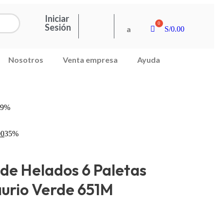
Iniciar
Sesión
a
S/
0.00
Nosotros
Venta empresa
Ayuda
39%
90
35%
de Helados 6 Paletas
urio Verde 651M