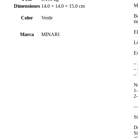
Mo
Dimensiones
14.0 × 14.0 × 15.0 cm
Be
Color
Verde
ri
El
Marca
MINARI
Lo
Es
– 
– 
– 
No
1-
2-
—
Si
De
Si