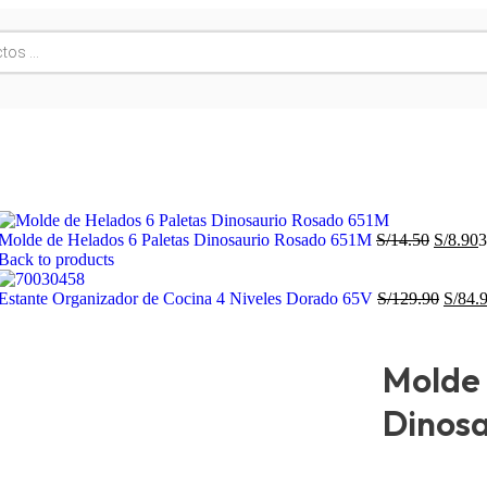
Molde de Helados 6 Paletas Dinosaurio Rosado 651M
S/
14.50
S/
8.90
Back to products
Estante Organizador de Cocina 4 Niveles Dorado 65V
S/
129.90
S/
84.
Molde 
Dinosa