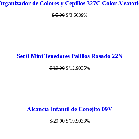
Organizador de Colores y Cepillos 327C Color Aleatori
S/
5.90
S/
3.60
39%
Set 8 Mini Tenedores Palillos Rosado 22N
S/
19.90
S/
12.90
35%
Alcancía Infantil de Conejito 09V
S/
29.90
S/
19.90
33%