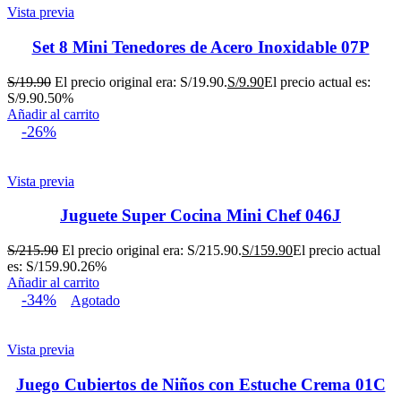
Vista previa
Set 8 Mini Tenedores de Acero Inoxidable 07P
S/
19.90
El precio original era: S/19.90.
S/
9.90
El precio actual es:
S/9.90.
50%
Añadir al carrito
-26%
Vista previa
Juguete Super Cocina Mini Chef 046J
S/
215.90
El precio original era: S/215.90.
S/
159.90
El precio actual
es: S/159.90.
26%
Añadir al carrito
-34%
Agotado
Vista previa
Juego Cubiertos de Niños con Estuche Crema 01C