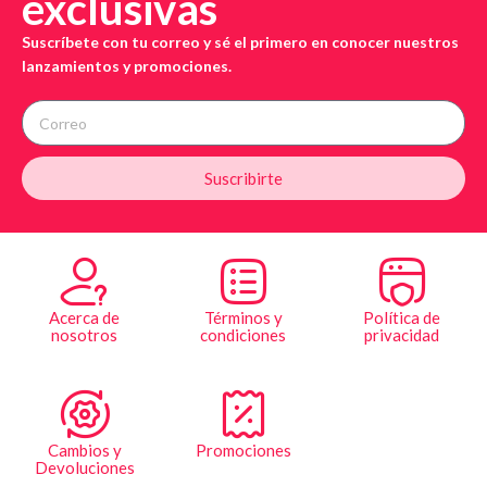
exclusivas
Suscríbete con tu correo y sé el primero en conocer nuestros
lanzamientos y promociones.
Suscribirte
Acerca de
Términos y
Política de
nosotros
condiciones
privacidad
Cambios y
Promociones
Devoluciones