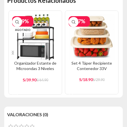
Productos Relacionados
-39%
-37%
AGOTADO
Organizador Estante de
Set 4 Táper Recipiente
Microondas 3 Niveles
Contenedor 33V
Negro 350E
S/
18.90
S/
39.90
S/
29.90
S/
64.90
AÑADIR AL CARRITO
AÑADIR AL CARRITO
VALORACIONES (0)