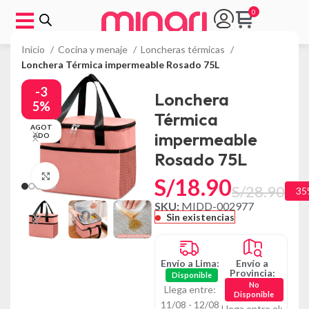
Inicio
Cocina y menaje
Loncheras térmicas
Lonchera Térmica impermeable Rosado 75L
-3
Lonchera
5%
Térmica
AGOT
impermeable
ADO
Rosado 75L
Click to enlarge
S/
18.90
S/
28.90
35
SKU:
MIDD-002977
Sin existencias
Envío a Lima:
Envío a
Provincia:
Disponible
No
Llega entre:
Disponible
11/08 - 12/08
Llega entre el: