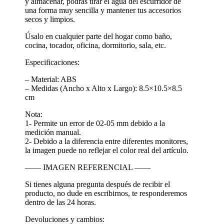
y almacenar, podrás tirar el agua del escurridor de
una forma muy sencilla y mantener tus accesorios
secos y limpios.
Úsalo en cualquier parte del hogar como baño,
cocina, tocador, oficina, dormitorio, sala, etc.
Especificaciones:
– Material: ABS
– Medidas (Ancho x Alto x Largo): 8.5×10.5×8.5
cm
Nota:
1- Permite un error de 02-05 mm debido a la
medición manual.
2- Debido a la diferencia entre diferentes monitores,
la imagen puede no reflejar el color real del artículo.
—— IMAGEN REFERENCIAL ——
Si tienes alguna pregunta después de recibir el
producto, no dude en escribirnos, te responderemos
dentro de las 24 horas.
Devoluciones y cambios: