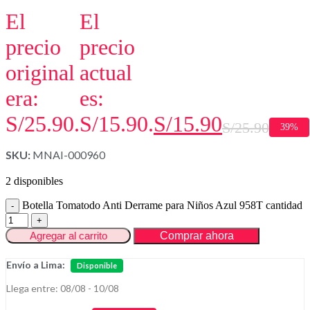
El
El
precio
precio
original
actual
era:
es:
S/25.90.
S/15.90.
S/
15.90
S/
25.90
39%
SKU:
MNAI-000960
2 disponibles
Botella Tomatodo Anti Derrame para Niños Azul 958T cantidad
Agregar al carrito
Comprar ahora
Envío a Lima:
Disponible
Llega entre: 08/08 - 10/08