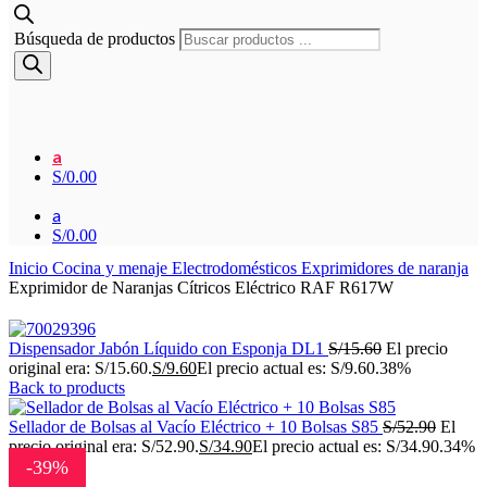
Búsqueda de productos
a
S/
0.00
a
S/
0.00
Inicio
Cocina y menaje
Electrodomésticos
Exprimidores de naranja
Exprimidor de Naranjas Cítricos Eléctrico RAF R617W
Dispensador Jabón Líquido con Esponja DL1
S/
15.60
El precio
original era: S/15.60.
S/
9.60
El precio actual es: S/9.60.
38%
Back to products
Sellador de Bolsas al Vacío Eléctrico + 10 Bolsas S85
S/
52.90
El
precio original era: S/52.90.
S/
34.90
El precio actual es: S/34.90.
34%
-39%