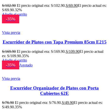
S/
102.90
El precio original era: S/102.90.
S/
69.90
El precio actual es:
S/69.90.
32%
Añadir al carrito
-35%
Vista previa
Escurridor de Platos con Tapa Premium 85cm E215
S/
169.90
El precio original era: S/169.90.
S/
109.90
El precio actual
es: S/109.90.
35%
Añadir al carrito
-35%
Agotado
Vista previa
Escurridor Organizador de Platos con Porta
Cubiertos 62E
S/
76.90
El precio original era: S/76.90.
S/
49.90
El precio actual es:
S/49.90.
35%