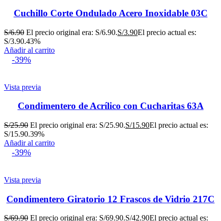
Cuchillo Corte Ondulado Acero Inoxidable 03C
S/
6.90
El precio original era: S/6.90.
S/
3.90
El precio actual es:
S/3.90.
43%
Añadir al carrito
-39%
Vista previa
Condimentero de Acrílico con Cucharitas 63A
S/
25.90
El precio original era: S/25.90.
S/
15.90
El precio actual es:
S/15.90.
39%
Añadir al carrito
-39%
Vista previa
Condimentero Giratorio 12 Frascos de Vidrio 217C
S/
69.90
El precio original era: S/69.90.
S/
42.90
El precio actual es: