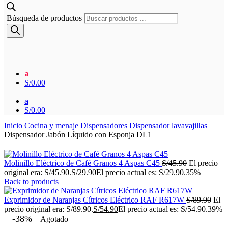
Búsqueda de productos
a
S/
0.00
a
S/
0.00
Inicio
Cocina y menaje
Dispensadores
Dispensador lavavajillas
Dispensador Jabón Líquido con Esponja DL1
Molinillo Eléctrico de Café Granos 4 Aspas C45
S/
45.90
El precio
original era: S/45.90.
S/
29.90
El precio actual es: S/29.90.
35%
Back to products
Exprimidor de Naranjas Cítricos Eléctrico RAF R617W
S/
89.90
El
precio original era: S/89.90.
S/
54.90
El precio actual es: S/54.90.
39%
-38%
Agotado