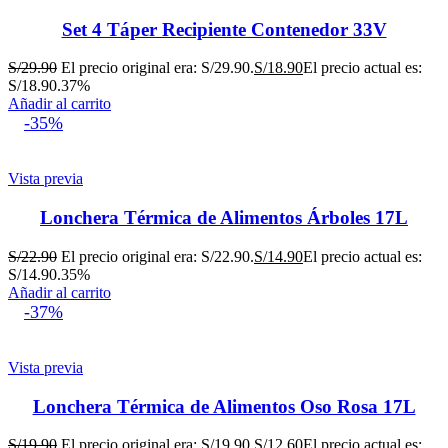
Set 4 Táper Recipiente Contenedor 33V
S/
29.90
El precio original era: S/29.90.
S/
18.90
El precio actual es:
S/18.90.
37%
Añadir al carrito
-35%
Vista previa
Lonchera Térmica de Alimentos Árboles 17L
S/
22.90
El precio original era: S/22.90.
S/
14.90
El precio actual es:
S/14.90.
35%
Añadir al carrito
-37%
Vista previa
Lonchera Térmica de Alimentos Oso Rosa 17L
S/
19.90
El precio original era: S/19.90.
S/
12.60
El precio actual es: