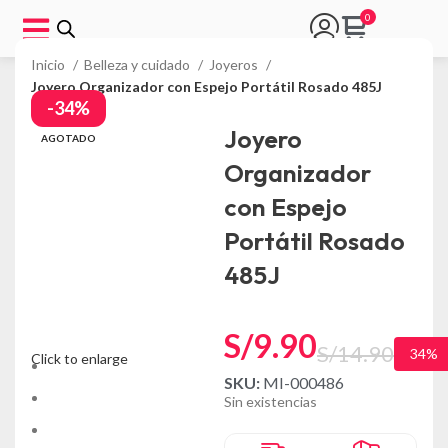
Inicio
Belleza y cuidado
Joyeros
Joyero Organizador con Espejo Portátil Rosado 485J
-34%
Joyero
AGOTADO
Organizador
con Espejo
Portátil Rosado
485J
S/
9.90
S/
14.90
34%
Click to enlarge
SKU:
MI-000486
Sin existencias