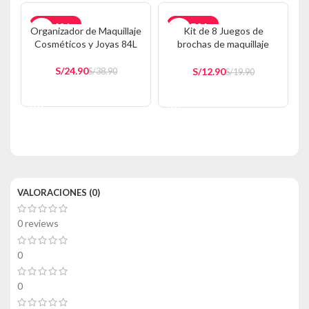
-36%
-35%
Organizador de Maquillaje
Kit de 8 Juegos de
Cosméticos y Joyas 84L
brochas de maquillaje
AGOTADO
AGOTADO
Rosado SB10
S/
24.90
S/
12.90
S/
38.90
S/
19.90
AÑADIR AL CARRITO
AÑADIR AL CARRITO
VALORACIONES (0)
0 reviews
0
0