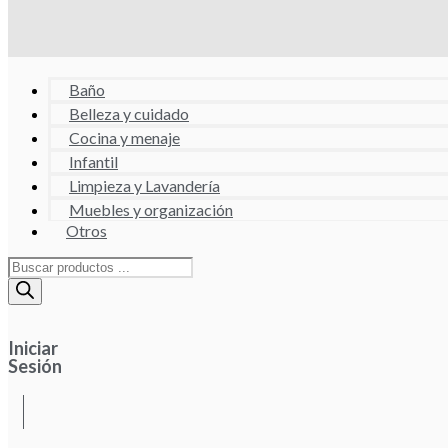
Baño
Belleza y cuidado
Cocina y menaje
Infantil
Limpieza y Lavandería
Muebles y organización
Otros
Búsqueda
de
productos
Iniciar
Sesión