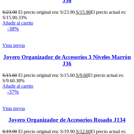
J36
S/
23.90
El precio original era: S/23.90.
S/
15.90
El precio actual es:
S/15.90.
33%
Añadir al carrito
-38%
Vista previa
Joyero Organizador de Accesorios 3 Niveles Marrón
J36
S/
15.60
El precio original era: S/15.60.
S/
9.60
El precio actual es:
S/9.60.
38%
Añadir al carrito
-37%
Vista previa
Joyero Organizador de Accesorios Rosado J134
S/
19.90
El precio original era: S/19.90.
S/
12.60
El precio actual es: