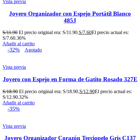
Vista previa
Joyero Organizador con Espejo Portátil Blanco
485J
S/
11.90
El precio original era: S/11.90.
S/
7.60
El precio actual es:
S/7.60.
36%
Añadir al carrito
-32%
Agotado
Vista previa
Joyero con Espejo en Forma de Gatito Rosado 327E
S/
18.90
El precio original era: S/18.90.
S/
12.90
El precio actual es:
S/12.90.
32%
Añadir al carrito
-35%
Vista previa
Joyero Organizador Corazón Terciopelo Gris C137