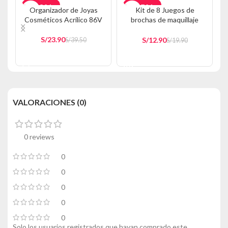
-39%
-35%
Organizador de Joyas
Kit de 8 Juegos de
Cosméticos Acrílico 86V
brochas de maquillaje
AGOTADO
Celeste SB10
S/
23.90
S/
12.90
S/
39.50
S/
19.90
AÑADIR AL CARRITO
AÑADIR AL CARRITO
VALORACIONES (0)
0 reviews
0
0
0
0
0
Solo los usuarios registrados que hayan comprado este