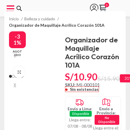
Inicio
Belleza y cuidado
Organizador de Maquillaje Acrílico Corazón 101A
-3
Organizador de
1%
Maquillaje
AGOT
Acrílico Corazón
ADO
101A
Click to enlarge
S/
10.90
S/
15.90
31
SKU:
MI-000101
Sin existencias
Envío a Lima:
Envío a
Provincia:
Disponible
No
Llega entre:
Disponible
07/08 - 08/08
Llega entre el: