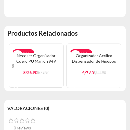
Productos Relacionados
-33%
-36%
Neceser Organizador
Organizador Acrílico
Cuero PU Marrón 94V
Dispensador de Hisopos
AGOTADO
A170
S/
26.90
S/
7.60
S/
39.90
S/
11.90
AÑADIR AL CARRITO
AÑADIR AL CARRITO
VALORACIONES (0)
0 reviews