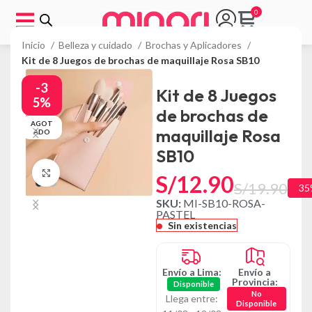
Inicio
Belleza y cuidado
Brochas y Aplicadores
Kit de 8 Juegos de brochas de maquillaje Rosa SB10
-3
Kit de 8 Juegos
5%
de brochas de
AGOT
maquillaje Rosa
ADO
SB10
Click to enlarge
S/
12.90
S/
19.90
35
SKU:
MI-SB10-ROSA-
PASTEL
Sin existencias
Envío a Lima:
Envío a
Provincia:
Disponible
No
Llega entre:
Disponible