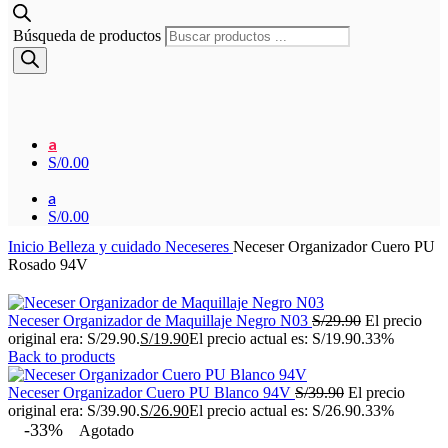
Búsqueda de productos
a
S/
0.00
a
S/
0.00
Inicio
Belleza y cuidado
Neceseres
Neceser Organizador Cuero PU
Rosado 94V
Neceser Organizador de Maquillaje Negro N03
S/
29.90
El precio
original era: S/29.90.
S/
19.90
El precio actual es: S/19.90.
33%
Back to products
Neceser Organizador Cuero PU Blanco 94V
S/
39.90
El precio
original era: S/39.90.
S/
26.90
El precio actual es: S/26.90.
33%
-33%
Agotado