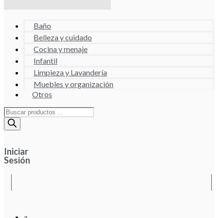
Baño
Belleza y cuidado
Cocina y menaje
Infantil
Limpieza y Lavandería
Muebles y organización
Otros
Búsqueda
de
productos
Iniciar
Sesión
a