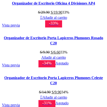
Organizador de Escritorio Oficina 4 Divisiones AP4
El
El
S/
29.90
S/
19.90
33%
precio
precio
Añadir al carrito
original
actual
-33%
Vista previa
era:
es:
S/29.90.
S/19.90.
Organizador de Escritorio Porta Lapiceros Plumones Rosado
C20
El
El
S/
9.90
S/
6.60
33%
precio
precio
Añadir al carrito
original
actual
-34%
Agotado
Vista previa
era:
es:
S/9.90.
S/6.60.
Organizador de Escritorio Porta Lapiceros Plumones Celeste
C20
El
El
S/
14.90
S/
9.90
34%
precio
precio
Añadir al carrito
original
actual
-31%
Agotado
Vista previa