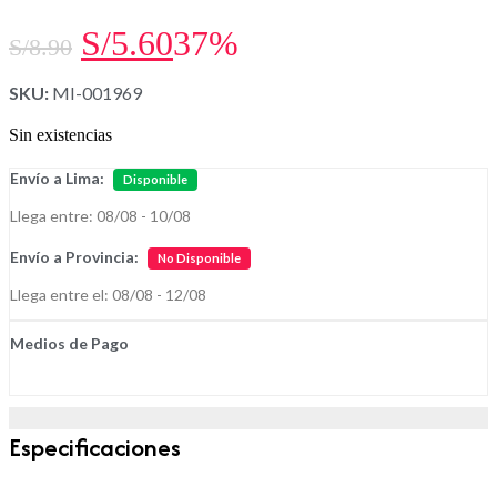
El
El
S/
5.60
37%
S/
8.90
precio
precio
SKU:
MI-001969
original
actual
Sin existencias
era:
es:
Envío a Lima:
Disponible
S/8.90.
S/5.60.
Llega entre: 08/08 - 10/08
Envío a Provincia:
No Disponible
Llega entre el: 08/08 - 12/08
Medios de Pago
Especificaciones