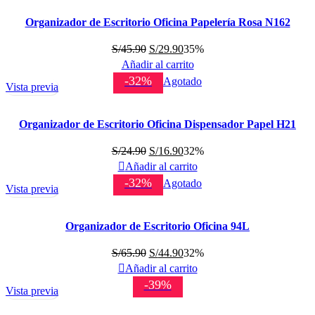
S/45.90.
S/29.90.
Organizador de Escritorio Oficina Papelería Rosa N162
El
El
S/
45.90
S/
29.90
35%
precio
precio
Añadir al carrito
original
actual
-32%
Agotado
Vista previa
era:
es:
S/45.90.
S/29.90.
Organizador de Escritorio Oficina Dispensador Papel H21
El
El
S/
24.90
S/
16.90
32%
precio
precio
Añadir al carrito
original
actual
-32%
Agotado
Vista previa
era:
es:
S/24.90.
S/16.90.
Organizador de Escritorio Oficina 94L
El
El
S/
65.90
S/
44.90
32%
precio
precio
Añadir al carrito
original
actual
-39%
Vista previa
era:
es:
S/65.90.
S/44.90.