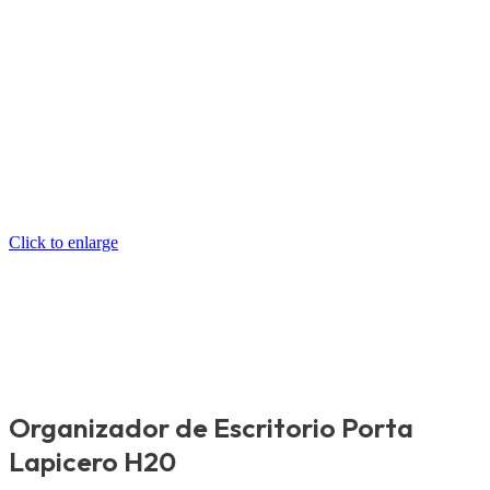
es:
S/5
S/37.90.
Click to enlarge
Organizador de Escritorio Porta
Lapicero H20