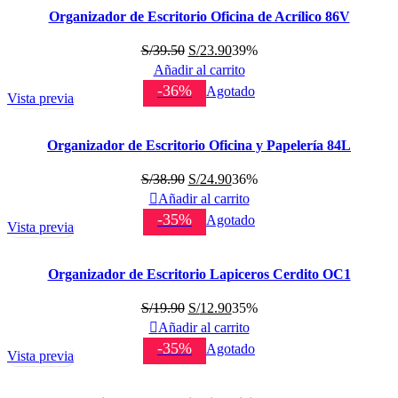
Organizador de Escritorio Oficina de Acrílico 86V
El
El
S/
39.50
S/
23.90
39%
precio
precio
Añadir al carrito
original
actual
-36%
Agotado
Vista previa
era:
es:
S/39.50.
S/23.90.
Organizador de Escritorio Oficina y Papelería 84L
El
El
S/
38.90
S/
24.90
36%
precio
precio
Añadir al carrito
original
actual
-35%
Agotado
Vista previa
era:
es:
S/38.90.
S/24.90.
Organizador de Escritorio Lapiceros Cerdito OC1
El
El
S/
19.90
S/
12.90
35%
precio
precio
Añadir al carrito
original
actual
-35%
Agotado
Vista previa
era:
es:
S/19.90.
S/12.90.