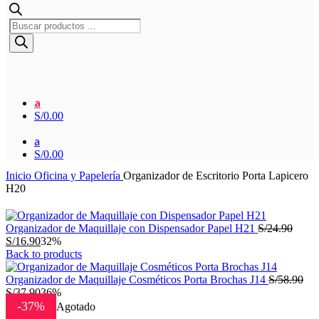
Búsqueda
de
productos
a
S/
0.00
a
S/
0.00
Inicio
Oficina y Papelería
Organizador de Escritorio Porta Lapicero
H20
El
Organizador de Maquillaje con Dispensador Papel H21
S/
24.90
El
preci
S/
16.90
32%
precio
origin
Back to products
actual
era:
es:
S/24.
El
Organizador de Maquillaje Cosméticos Porta Brochas J14
S/
58.90
S/16.90.
El
pre
S/
37.90
36%
precio
ori
-37%
Agotado
actual
era: