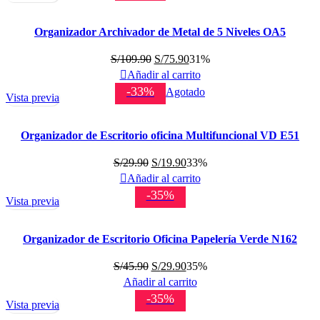
era:
es:
S/14.90.
S/9.90.
Organizador Archivador de Metal de 5 Niveles OA5
El
El
S/
109.90
S/
75.90
31%
precio
precio
Añadir al carrito
original
actual
-33%
Agotado
Vista previa
era:
es:
S/109.90.
S/75.90.
Organizador de Escritorio oficina Multifuncional VD E51
El
El
S/
29.90
S/
19.90
33%
precio
precio
Añadir al carrito
original
actual
-35%
Vista previa
era:
es:
S/29.90.
S/19.90.
Organizador de Escritorio Oficina Papelería Verde N162
El
El
S/
45.90
S/
29.90
35%
precio
precio
Añadir al carrito
original
actual
-35%
Vista previa
era:
es: