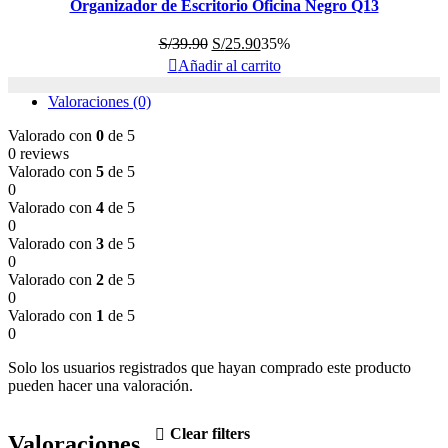
Organizador de Escritorio Oficina Negro Q13
El
El
S/
39.90
S/
25.90
35%
precio
precio
Añadir al carrito
original
actual
Valoraciones (0)
era:
es:
S/39.90.
S/25.90.
Valorado con
0
de 5
0 reviews
Valorado con
5
de 5
0
Valorado con
4
de 5
0
Valorado con
3
de 5
0
Valorado con
2
de 5
0
Valorado con
1
de 5
0
Solo los usuarios registrados que hayan comprado este producto
pueden hacer una valoración.
Clear filters
Valoraciones