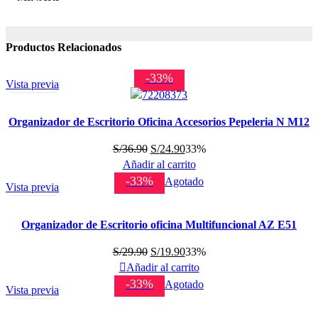
Productos Relacionados
-33%
Vista previa
Organizador de Escritorio Oficina Accesorios Pepeleria N M12
El
El
S/
36.90
S/
24.90
33%
precio
precio
Añadir al carrito
original
actual
-33%
Agotado
Vista previa
era:
es:
S/36.90.
S/24.90.
Organizador de Escritorio oficina Multifuncional AZ E51
El
El
S/
29.90
S/
19.90
33%
precio
precio
Añadir al carrito
original
actual
-33%
Agotado
Vista previa
era:
es:
S/29.90.
S/19.90.