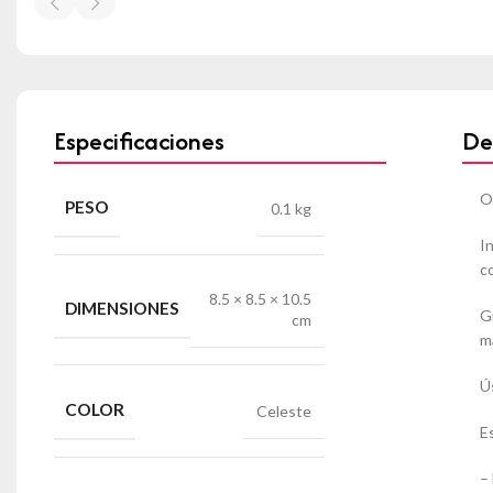
Especificaciones
De
O
PESO
0.1 kg
I
c
8.5 × 8.5 × 10.5
DIMENSIONES
G
cm
m
Ú
COLOR
Celeste
E
–