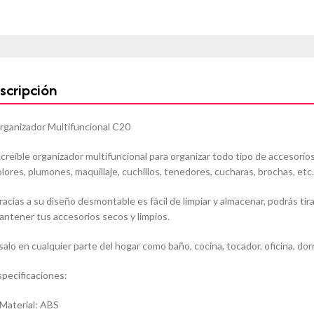
scripción
rganizador Multifuncional C20
ncreíble organizador multifuncional para organizar todo tipo de accesorios
olores, plumones, maquillaje, cuchillos, tenedores, cucharas, brochas, etc
racias a su diseño desmontable es fácil de limpiar y almacenar, podrás tira
antener tus accesorios secos y limpios.
salo en cualquier parte del hogar como baño, cocina, tocador, oficina, dormi
specificaciones:
 Material: ABS