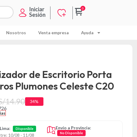
Iniciar
Sesión
Nosotros
Venta empresa
Ayuda
zador de Escritorio Porta
ros Plumones Celeste C20
S/
14.90
34%
726
ias
Envío a Provincia:
 Lima:
Disponible
No Disponible
tre: 10/08 - 11/08