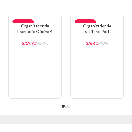
-33%
-33%
Organizador de
Organizador de
Escritorio Oficina 4
Escritorio Porta
AGOTAD
Divisiones AP4
Lapiceros Plumones
O
Rosado C20
S/
19.90
S/
6.60
S/
29.90
S/
9.90
AÑADIR AL CARRITO
AÑADIR AL CARRITO