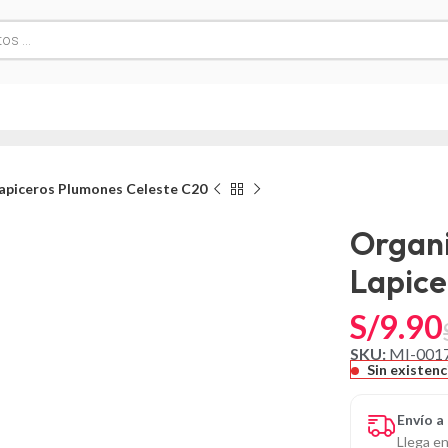
Lapiceros Plumones Celeste C20
Organi
Lapice
S/
9.90
SKU:
MI-001
Sin existenc
Envío a
Llega en