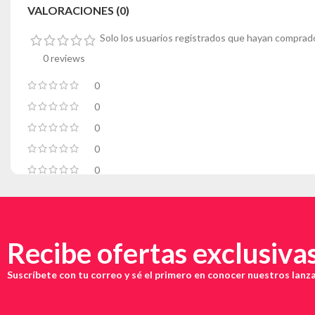
VALORACIONES (0)
Solo los usuarios registrados que hayan comprad
0 reviews
0
0
0
0
0
Recibe ofertas exclusiva
Suscríbete con tu correo y sé el primero en conocer nuestros lan