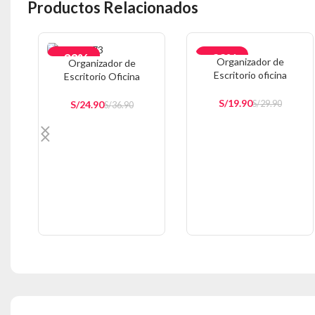
Productos Relacionados
-33%
-33%
Organizador de
Organizador de
Escritorio oficina
Escritorio Oficina
AGOTAD
Multifuncional AZ E51
Accesorios Pepeleria N
O
M12
S/
19.90
S/
24.90
S/
29.90
S/
36.90
AÑADIR AL CARRITO
AÑADIR AL CARRITO