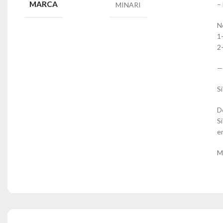
MARCA
–
MINARI
N
1
2
—
S
D
S
e
M