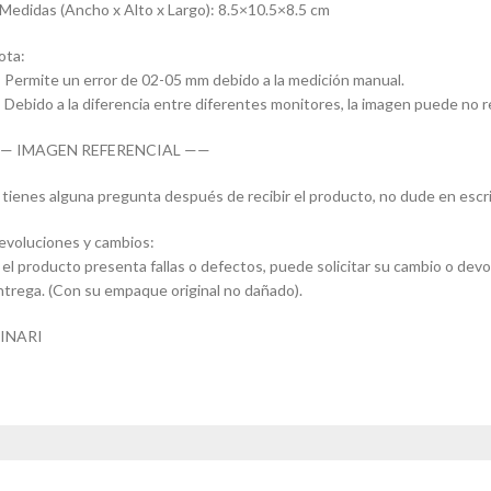
 Medidas (Ancho x Alto x Largo): 8.5×10.5×8.5 cm
ota:
- Permite un error de 02-05 mm debido a la medición manual.
- Debido a la diferencia entre diferentes monitores, la imagen puede no refl
— IMAGEN REFERENCIAL ——
i tienes alguna pregunta después de recibir el producto, no dude en escr
evoluciones y cambios:
i el producto presenta fallas o defectos, puede solicitar su cambio o devo
ntrega. (Con su empaque original no dañado).
INARI