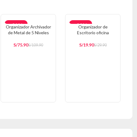
-31%
-33%
Organizador Archivador
Organizador de
de Metal de 5 Niveles
Escritorio oficina
AGOTAD
AGOTAD
OA5
Multifuncional VD E51
O
O
S/
75.90
S/
19.90
S/
109.90
S/
29.90
AÑADIR AL CARRITO
AÑADIR AL CARRITO